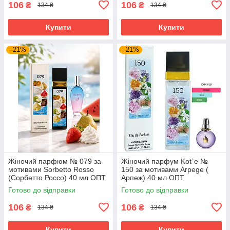
106
106
₴
₴
134 ₴
134 ₴
Купити
Купити
–21%
–21%
Жіночий парфюм № 079 за
Жіночий парфум Kot`e №
мотивами Sorbetto Rosso
150 за мотивами Arpege (
(Сорбетто Россо) 40 мл ОПТ
Арпеж) 40 мл ОПТ
Готово до відправки
Готово до відправки
106
106
₴
₴
134 ₴
134 ₴
Купити
Купити