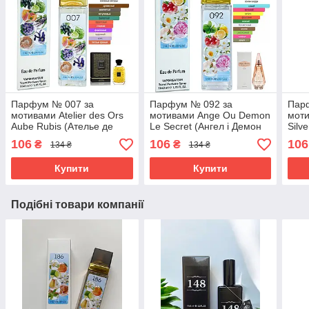
Парфум № 007 за
Парфум № 092 за
Пар
мотивами Atelier des Ors
мотивами Ange Ou Demon
моти
Aube Rubis (Ателье де
Le Secret (Ангел і Демон
Silv
Орс Ауб Рубіс) 40 мл.
Секрет) 40 мл ОПТ
Сіль
106
106
106
₴
₴
134 ₴
134 ₴
ОПТ
Купити
Купити
Подібні товари компанії