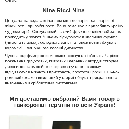
Опис
Nina Ricci Nina
Ця туалетна вода є втіленням милого чарівності, чарівної
жіночності і привабливості. Вона заманює в привабливу країну
чудових мрій. Спокусливий і свіжий фруктово-квітковий запах
приводить у захват. У ньому відчуваються кислинка фруктів
(лимона і лайма), солодкість ванілі, а також нотки яблука в
карамелі – вишуканого ласощі дитинства.
Чудова парфумерна композиція спокушає і п'янить. Чарівне
поєднання фруктових, квіткових і деревних акордів створює
дивовижно гармонійне і яскраве звучання, в якому
відчуваються ніжність і пристрасть, простота і розкіш. Ніжно-
рожевий флакон виконаний у формі яблука, прикрашеного
витонченими сріблястими листочками.
Ми доставимо вибраний Вами товар в
найкоротші терміни по всій Україні!