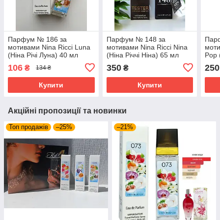
Парфум № 186 за
Парфум № 148 за
Пар
мотивами Nina Ricci Luna
мотивами Nina Ricci Nina
моти
(Ніна Річі Луна) 40 мл
(Ніна Річчі Ніна) 65 мл
Pop 
ОПТ
40 м
106
350
250
₴
₴
134 ₴
Купити
Купити
Акційні пропозиції та новинки
Топ продажів
–25%
–21%