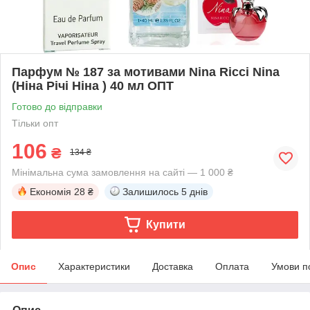
Парфум № 187 за мотивами Nina Ricci Nina
(Ніна Річі Ніна ) 40 мл ОПТ
Готово до відправки
Тільки опт
106
₴
134 ₴
Мінімальна сума замовлення на сайті — 1 000 ₴
Економія
28 ₴
Залишилось
5 днів
Купити
Опис
Характеристики
Доставка
Оплата
Умови п