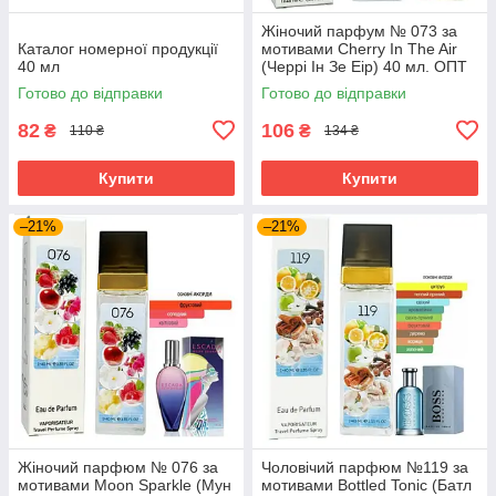
Жіночий парфум № 073 за
Каталог номерної продукції
мотивами Cherry In The Air
40 мл
(Черрі Ін Зе Еір) 40 мл. ОПТ
Готово до відправки
Готово до відправки
82
106
₴
₴
110 ₴
134 ₴
Купити
Купити
–21%
–21%
Жіночий парфюм № 076 за
Чоловічий парфюм №119 за
мотивами Moon Sparkle (Мун
мотивами Bottled Tonic (Батл