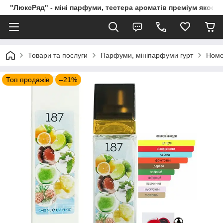
"ЛюксРяд" - міні парфуми, тестера ароматів преміум якості
Товари та послуги
Парфуми, мініпарфуми гурт
Номе
Топ продажів
–21%