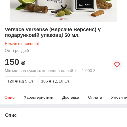
Versace Versense (Версаче Версенс) у
подарунковій упаковці 50 мл.
Немає в наявності
Опт і роздріб
150
₴
Мінімальна сума замовлення на сайті — 1 000 ₴
120 ₴
від 5 шт.
105 ₴
від 10 шт.
Опис
Характеристики
Доставка
Оплата
Умови п
Опис