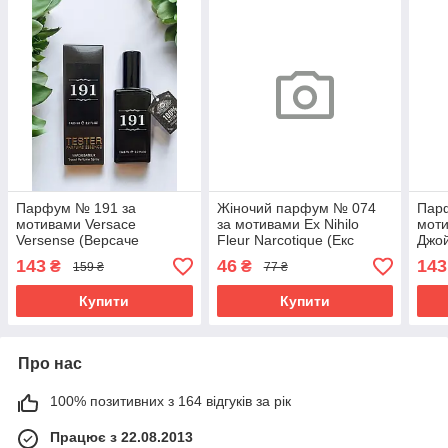
Парфум № 191 за
Жіночий парфум № 074
Пар
мотивами Versace
за мотивами Ex Nihilo
моти
Versense (Версаче
Fleur Narcotique (Екс
Джой
Версенс) 65 мл
Ніхіло Флер Наркотік) 12
143
46
143
₴
₴
159 ₴
77 ₴
мл. ОПТ
Купити
Купити
Про нас
100% позитивних з 164 відгуків за рік
Працює з 22.08.2013