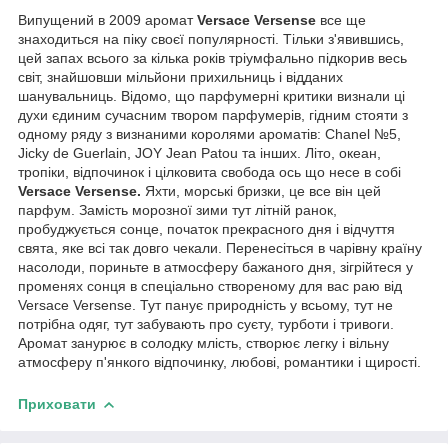
Випущений в 2009 аромат
Versace Versense
все ще
знаходиться на піку своєї популярності. Тільки з'явившись,
цей запах всього за кілька років тріумфально підкорив весь
світ, знайшовши мільйони прихильниць і відданих
шанувальниць. Відомо, що парфумерні критики визнали ці
духи єдиним сучасним твором парфумерів, гідним стояти з
одному ряду з визнаними королями ароматів: Chanel №5,
Jicky de Guerlain, JOY Jean Patou та інших. Літо, океан,
тропіки, відпочинок і цілковита свобода ось що несе в собі
Versace Versense.
Яхти, морські бризки, це все він цей
парфум. Замість морозної зими тут літній ранок,
пробуджується сонце, початок прекрасного дня і відчуття
свята, яке всі так довго чекали. Перенесіться в чарівну країну
насолоди, пориньте в атмосферу бажаного дня, зігрійтеся у
променях сонця в спеціально створеному для вас раю від
Versace Versense. Тут панує природність у всьому, тут не
потрібна одяг, тут забувають про суєту, турботи і тривоги.
Аромат занурює в солодку млість, створює легку і вільну
атмосферу п'янкого відпочинку, любові, романтики і щирості.
Приховати