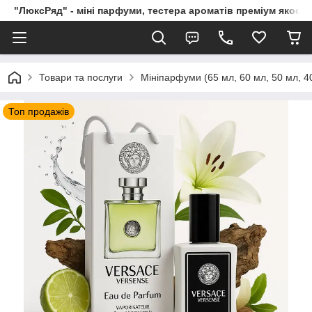
"ЛюксРяд" - міні парфуми, тестера ароматів преміум якості
Товари та послуги
Мініпарфуми (65 мл, 60 мл, 50 мл, 40
Топ продажів