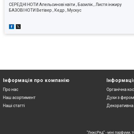
СЕРЕДНІ НОТИ Апельсинові квіти , Базилік , Листя інжиру
БАЗОВІ НОТИ Ветівер , Кедр , Мускус
Інформація про компанію
Інформаці
Про нас
Органічна ко
Наш асортимент
Духи з феро
Наші статті
Декоративна