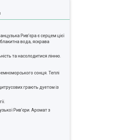
я
анцузька Рив’єра є серцем цієї
, блакитна вода, яскрава
ьність та насолодитися лінню.
земноморського сонця. Теплі
 цитрусових грають дуетом із
ії.
зької Рив’єри. Аромат з