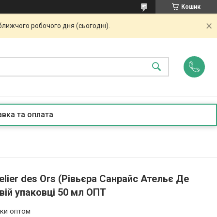
Кошик
ближчого робочого дня (сьогодні).
вка та оплата
telier des Ors (Рівьєра Санрайс Ательє Де
вій упаковці 50 мл ОПТ
ьки оптом