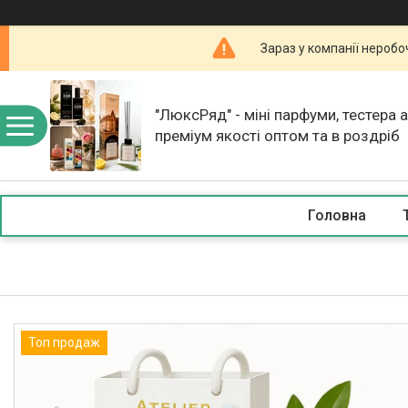
Зараз у компанії неробо
"ЛюксРяд" - міні парфуми, тестера 
преміум якості оптом та в роздріб
Головна
Топ продаж