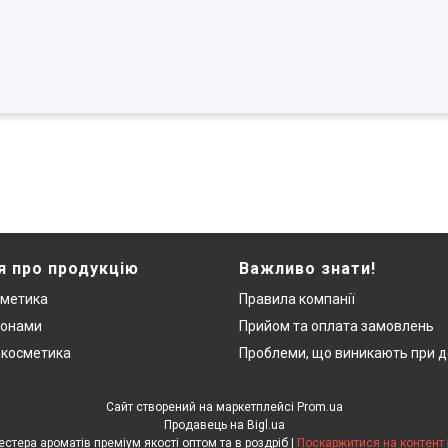
я про продукцію
Важливо знати!
сметика
Правила компанії
монами
Прийом та оплата замовлень
 косметика
Проблеми, що виникають при д
Сайт створений на маркетплейсі
Prom.ua
Продавець на Bigl.ua
"ЛюксРяд" - міні парфуми, тестера ароматів преміум якості оптом та в роздріб |
Поскаржитися на контент