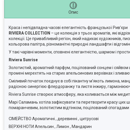
Опис
Краса і непідвладна часові елегантність французької Рив’єри
RIVIERA COLLECTION
– це колекція з трьох ароматів, які від
колекції. Це привабливий регіон, який надихає художників, пис
кольорова палітра, різноманітні природні ландшафти і відгомі
У такі чарівні моменти, сповнені елегантністю, шармом і прос
Riviera Sunrise
Золотистий, ароматний парфум, поцілований сонцем і сяйвом 
промені мерехтять на старих апельсинових верхівках і злива
Сміливий початок поєднує в собі пікантну м’якоть лимона, ман
радісною синергією флердоранжу та листя інжиру, гармоніюю
Riviera Sunrise створює атмосферу, яка коливається між меди
Марі Саламань хотіла зафіксувати та перетворити красу цих ш
помаранчевим, золотистим відтінком, поцілований спогадами
СІМЕЙСТВО Ароматичні , деревинні , цитрусові
ВЕРХНІ НОТИ Апельсин , Лимон , Мандарин