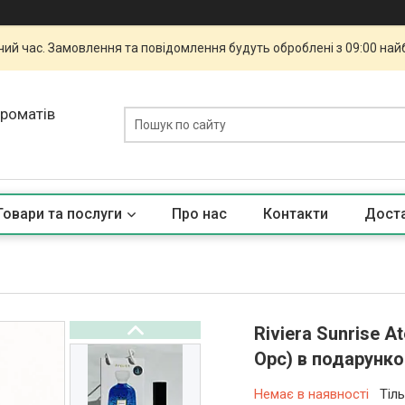
чий час. Замовлення та повідомлення будуть оброблені з 09:00 най
ароматів
Товари та послуги
Про нас
Контакти
Доста
Riviera Sunrise A
Орс) в подарунко
Немає в наявності
Тіл