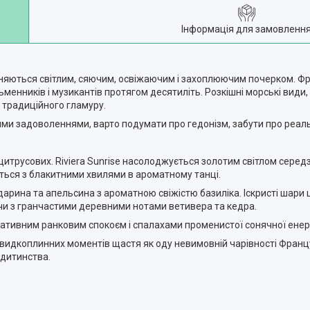
Інформація для замовленн
різняються світлим, сяючим, освіжаючим і захоплюючим почерком. Фр
ьменників і музикантів протягом десятиліть. Розкішні морські види
н традиційного гламуру.
тими задоволеннями, варто подумати про гедонізм, забути про реал
цитрусових. Riviera Sunrise насолоджується золотим світлом серед
ються з блакитними хвилями в ароматному танці.
дарина та апельсина з ароматною свіжістю базиліка. Іскристі шари
чи з гранчастими деревними нотами ветивера та кедра.
тативним ранковим спокоєм і спалахами променистої сонячної енерг
видкоплинних моментів щастя як оду невимовній чарівності Францу
 дитинства.