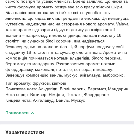
свіжого повітря та усвідомленість. Бренд заявляє, що ніжна та
чиста формула аромату розкриває всю красу жіночої шкіри.
Біла напівпрозора тканина і м'яке світло уособлюють
жіночність, що кидає виклик трендам та епохам. Ця неминуща
чуттєвість надихнула нас на створення нового аромату. Valaya
також прагне відтворити відчуття дотику до шкіри тонкої
тканини – наприклад, нижніх спідниць, які пані носили у 18
столітті, чи сучасної білої сорочки, яка надівається
безпосередньо на оголене тіло. Цей парфум поєднує у собі
спадщину 18-го століття та сучасну елегантність. Ароматична
композиція починається нотами альдегідів, білого персика,
бергамоту та мандарину. Розкривається аромат нотами
флердоранжу, махоніалі, петалію, ветівера, німфеалу.
Завершує композицію ваніль, мускус, акігалавуд, амброфікс.
Тип аромату: фруктові, квіткові
Початкова нота: Альдегіди, Білий персик, Бергамот, Мандарин
Нота серця: Ветивер, Німфея, Петалія, Флердоранж
Кінцева нота: Акігалавуд, Ваніль, Мускус
Приховати
Характеристики