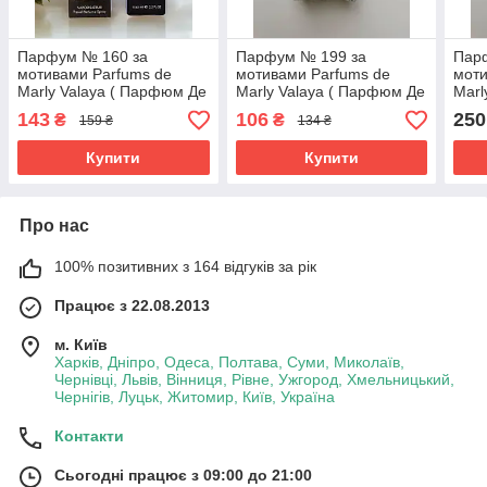
Парфум № 160 за
Парфум № 199 за
Пар
мотивами Parfums de
мотивами Parfums de
моти
Marly Valaya ( Парфюм Де
Marly Valaya ( Парфюм Де
Marl
Марлі Валая ) 65 МЛ
Марлі Валая ) 40 МЛ ОПТ
Марл
143
106
250
₴
₴
159 ₴
134 ₴
Купити
Купити
Про нас
100% позитивних з 164 відгуків за рік
Працює з 22.08.2013
м. Київ
Харків, Дніпро, Одеса, Полтава, Суми, Миколаїв,
Чернівці, Львів, Вінниця, Рівне, Ужгород, Хмельницький,
Чернігів, Луцьк, Житомир, Київ, Україна
Контакти
Сьогодні працює з 09:00 до 21:00