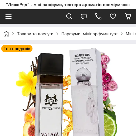
"ЛюксРяд" - міні парфуми, тестера ароматів преміум якості
Товари та послуги
Парфуми, мініпарфуми гурт
Міні
Топ продажів