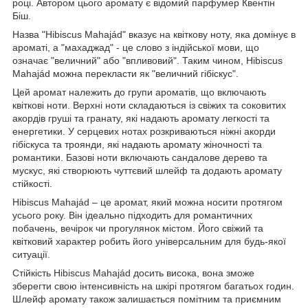
році. Автором цього аромату є відомий парфумер Квентін
Біш.
Назва "Hibiscus Mahajád" вказує на квіткову ноту, яка домінує в
ароматі, а "махаджад" - це слово з індійської мови, що
означає "величний" або "впливовий". Таким чином, Hibiscus
Mahajád можна перекласти як "величний гібіскус".
Цей аромат належить до групи ароматів, що включають
квіткові ноти. Верхні ноти складаються із свіжих та соковитих
акордів груші та гранату, які надають аромату легкості та
енергетики. У серцевих нотах розкриваються ніжні акорди
гібіскуса та троянди, які надають аромату жіночності та
романтики. Базові ноти включають сандалове дерево та
мускус, які створюють чуттєвий шлейф та додають аромату
стійкості.
Hibiscus Mahajád – це аромат, який можна носити протягом
усього року. Він ідеально підходить для романтичних
побачень, вечірок чи прогулянок містом. Його свіжий та
квітковий характер робить його універсальним для будь-якої
ситуації.
Стійкість Hibiscus Mahajád досить висока, вона зможе
зберегти свою інтенсивність на шкірі протягом багатьох годин.
Шлейф аромату також залишається помітним та приємним