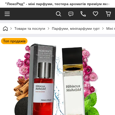
"ЛюксРяд" - міні парфуми, тестера ароматів преміум якості
Товари та послуги
Парфуми, мініпарфуми гурт
Міні
Топ продажів