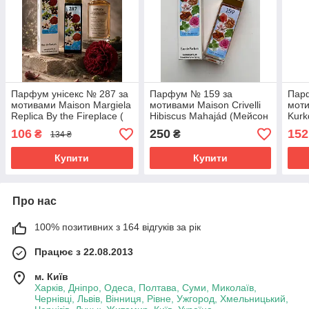
Парфум унісекс № 287 за
Парфум № 159 за
Пар
мотивами Maison Margiela
мотивами Maison Crivelli
моти
Replica By the Fireplace (
Hibiscus Mahajád (Мейсон
Kurk
Мейсон Марджела
Кривеллі Гібіскус
540 
106
250
152
₴
₴
134 ₴
Репліка бай зе
Махаджад) 40 мл
40 м
Фаерплейс) 40 мл ОПТ
Купити
Купити
Про нас
100% позитивних з 164 відгуків за рік
Працює з 22.08.2013
м. Київ
Харків, Дніпро, Одеса, Полтава, Суми, Миколаїв,
Чернівці, Львів, Вінниця, Рівне, Ужгород, Хмельницький,