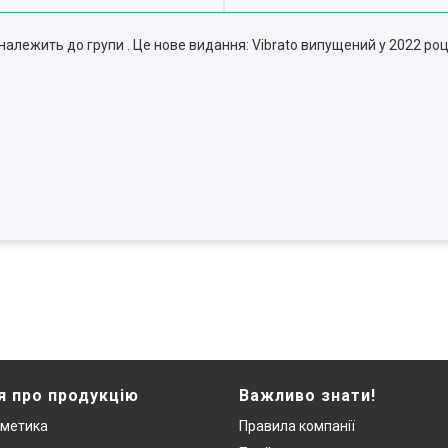
н належить до групи . Це нове видання: Vibrato випущений у 2022 роц
я про продукцію
Важливо знати!
сметика
Правила компанії