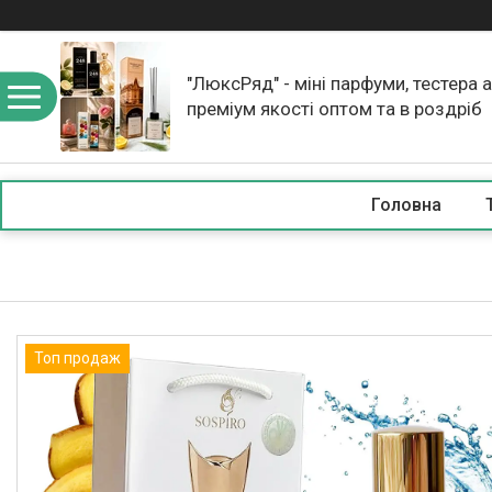
"ЛюксРяд" - міні парфуми, тестера 
преміум якості оптом та в роздріб
Головна
Топ продаж