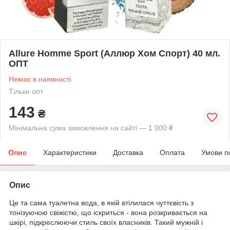
Allure Homme Sport (Аллюр Хом Спорт) 40 мл.
ОПТ
Немає в наявності
Тільки опт
143
₴
Мінімальна сума замовлення на сайті — 1 000 ₴
Опис
Характеристики
Доставка
Оплата
Умови п
Опис
Це та сама туалетна вода, в якій втілилася чуттєвість з
тонізуючою свіжістю, що іскриться - вона розкривається на
шкірі, підкреслюючи стиль своїх власників. Такий мужній і