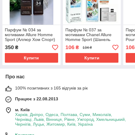
Парфум № 034 за
Парфум № 037 за
Пар
мотивами Allure Homme
мотивами Chanel Allure
моти
Sport (Аллюр Хом Спорт)
Homme Sport (Шанель
Pour
65 мл
Аллюр Хом Спорт) 40 мл
Вене
350
106
106
₴
₴
134 ₴
О
ОПТ
Купити
Купити
Про нас
100% позитивних з 165 відгуків за рік
Працює з 22.08.2013
м. Київ
Харків, Дніпро, Одеса, Полтава, Суми, Миколаїв,
Чернівці, Львів, Вінниця, Рівне, Ужгород, Хмельницький,
Чернігів, Луцьк, Житомир, Київ, Україна