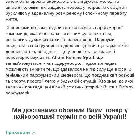
витончений аромат вибирають сильні духом, молоді та
активні чоловіки, які віддають перевагу яскравим емоціям і
бурхливому адреналіну розміреному і спокійному перебігу
життя.
З першими нотками відкривається свіжість парфумерної
композиції, яка асоціюється з вічним суперництвом,
особливим духом свободи та шляхетністю. Парфуми
поєднали в собі фужерні та деревні відтінки, що гармонійно
доповнюють один одного, що утворюють прекрасне і
неповторне звучання.
Allure Homme Sport
, що
запам'ятовується, - як подарунок долі, адже він надає
можливість змінити те, що здавалося не під силу ще вчора. З
геніальним парфумерним шедевром, що поєднав світ розкоші
та спорту, просто і легко у будь-якій ситуації. Хто знає, до якої
вершини приведе цей вірний союзник, котрий зійшов з Олімпу
парфумерії!
Ми доставимо обраний Вами товар у
найкоротший термін по всій Україні!
Приховати