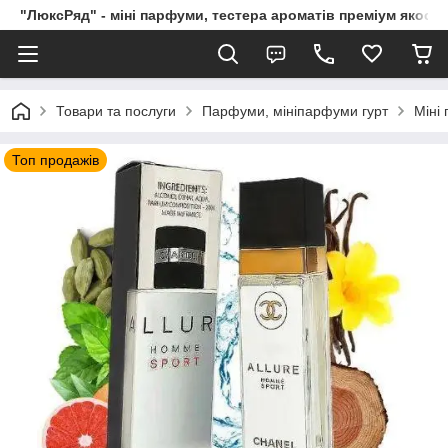
"ЛюксРяд" - міні парфуми, тестера ароматів преміум якості
Товари та послуги
Парфуми, мініпарфуми гурт
Міні
Топ продажів