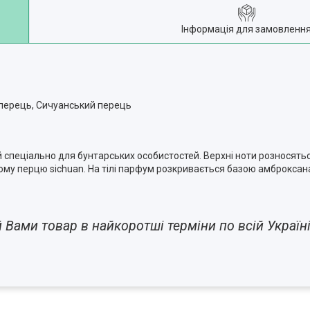
Інформація для замовленн
й перець, Сичуанський перець
пеціально для бунтарських особистостей. Верхні ноти розносятьс
му перцю sichuan. На тілі парфум розкривається базою амброксан
Вами товар в найкоротші терміни по всій Україн