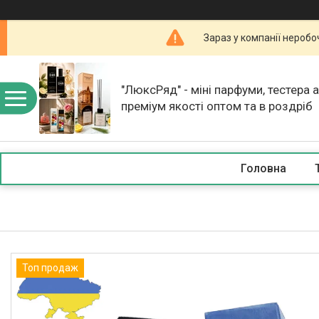
Зараз у компанії неробо
"ЛюксРяд" - міні парфуми, тестера 
преміум якості оптом та в роздріб
Головна
Топ продаж