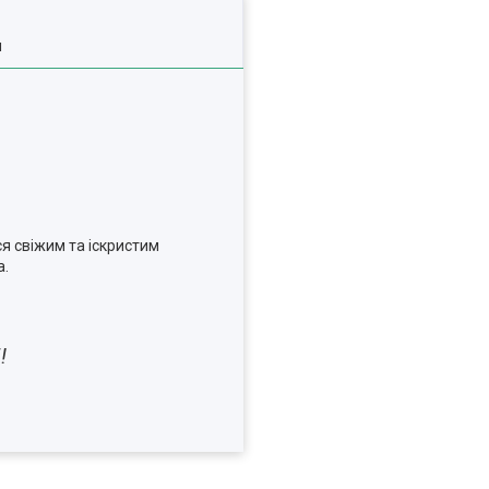
я
я свіжим та іскристим
а.
і!