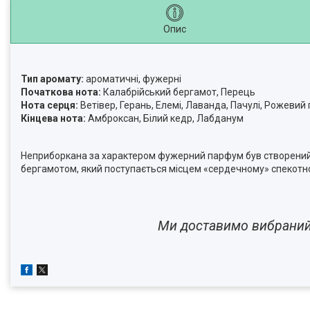
Опис
Тип аромату:
ароматичні, фужерні
Початкова нота:
Калабрійський бергамот, Перець
Нота серця:
Ветівер, Герань, Елемі, Лаванда, Пачулі, Рожеви
Кінцева нота:
Амброксан, Білий кедр, Лабданум
Неприборкана за характером фужерний парфум був створений с
бергамотом, який поступається місцем «сердечному» спекотно
Ми доставимо вибраний 