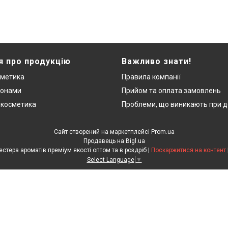
я про продукцію
Важливо знати!
сметика
Правила компанії
монами
Прийом та оплата замовлень
 косметика
Проблеми, що виникають при д
Сайт створений на маркетплейсі
Prom.ua
Продавець на Bigl.ua
"ЛюксРяд" - міні парфуми, тестера ароматів преміум якості оптом та в роздріб |
Поскаржитися на контент
Select Language
▼