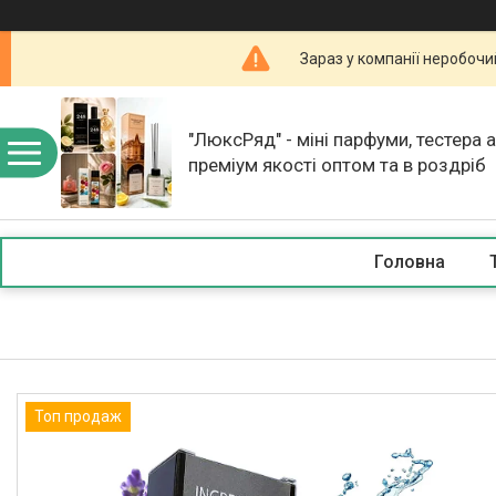
Зараз у компанії неробочи
"ЛюксРяд" - міні парфуми, тестера 
преміум якості оптом та в роздріб
Головна
Топ продаж