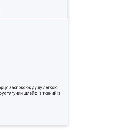
я
серця заспокоює душу легкою
ує тягучий шлейф, зітканий із