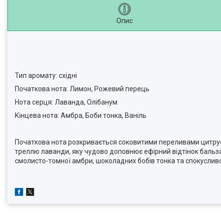
Опис
Тип аромату: східні
Початкова нота: Лимон, Рожевий перець
Нота серця: Лаванда, Олібанум
Кінцева нота: Амбра, Боби тонка, Ваніль
Початкова нота розкривається соковитими переливами цитрус
треллю лаванди, яку чудово доповнює ефірний відтінок бальза
смолисто-томної амбри, шоколадних бобів тонка та спокусливої