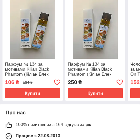
Парфум № 134 за
Парфум № 134 за
Чол
мотивами Kilian Black
мотивами Kilian Black
за м
Phantom (Кіліан Блек
Phantom (Кіліан Блек
On T
Фантом) 40 мл. ОПТ
Фантом) 40 мл.
Водк
106
250
152
₴
₴
134 ₴
ОПТ
Купити
Купити
Про нас
100% позитивних з 164 відгуків за рік
Працює з 22.08.2013