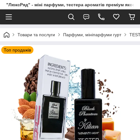
"ЛюксРяд" - міні парфуми, тестера ароматів преміум якості
Товари та послуги
Парфуми, мініпарфуми гурт
TEST
Топ продажів