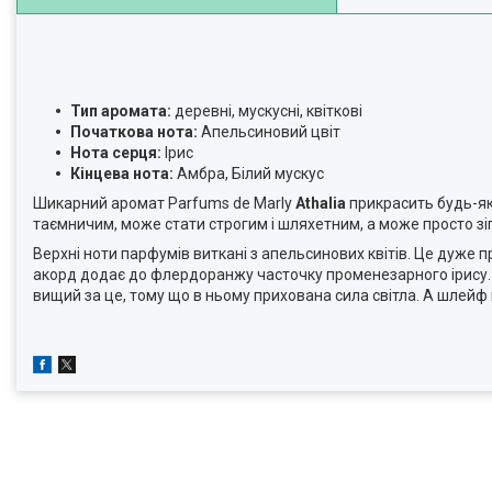
Тип аромата:
деревні, мускусні, квіткові
Початкова нота:
Апельсиновий цвіт
Нота серця:
Ірис
Кінцева нота:
Амбра, Білий мускус
Шикарний аромат Parfums de Marly
Athalia
прикрасить будь-яки
таємничим, може стати строгим і шляхетним, а може просто зіг
Верхні ноти парфумів виткані з апельсинових квітів. Це дуже
акорд додає до флердоранжу часточку променезарного ірису. В
вищий за це, тому що в ньому прихована сила світла. А шлейф 