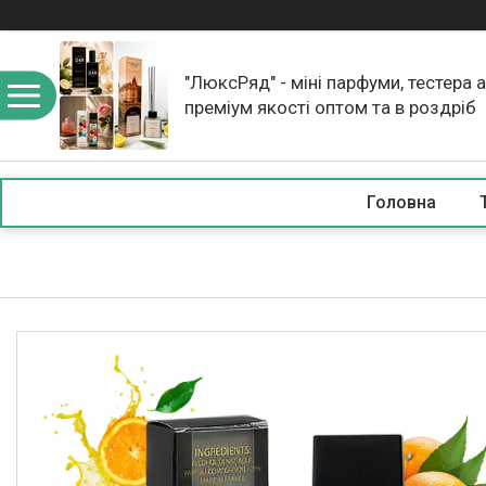
"ЛюксРяд" - міні парфуми, тестера 
преміум якості оптом та в роздріб
Головна