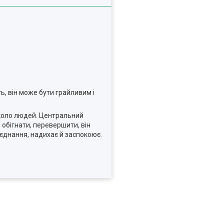
ь, він може бути грайливим і
вколо людей. Центральний
обігнати, перевершити, він
 єднання, надихає й заспокоює.