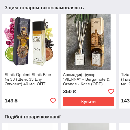
З цим товаром також замовляють
Shaik Opulent Shaik Blue
Аромадиффузор
Tizi
№ 33 (Шейх 33 Блу
"VIENNA" – Bergamote &
(Тіз
Опулент) 40 мл. ОПТ
Orange - Kot'e (ОПТ)
мл.
350
₴
143
143
₴
Купити
Подібні товари компанії