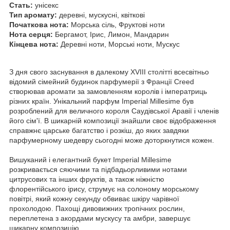
Стать:
унісекс
Тип аромату:
деревні, мускусні, квіткові
Початкова нота:
Морська сіль, Фруктові ноти
Нота серця:
Бергамот, Ірис, Лимон, Мандарин
Кінцева нота:
Деревні ноти, Морські ноти, Мускус
З дня свого заснування в далекому XVIII столітті всесвітньо
відомий сімейний будинок парфумерії з Франції Creed
створював аромати за замовленням королів і імператриць
різних країн. Унікальний парфум Imperial Millesime був
розроблений для величного короля Саудівської Аравії і членів
його сім'ї. В шикарній композиції знайшли своє відображення
справжнє царське багатство і розкіш, до яких завдяки
парфумерному шедевру сьогодні може доторкнутися кожен.
Вишуканий і елегантний букет Imperial Millesime
розкривається сяючими та підбадьорливими нотами
цитрусових та інших фруктів, а також ніжністю
флорентійського ірису, струмує на солоному морському
повітрі, який кожну секунду обвиває шкіру чарівної
прохолодою. Пахощі дивовижних тропічних рослин,
переплетена з акордами мускусу та амбри, завершує
шикарну композицію.