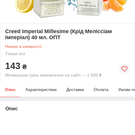
Creed Imperial Millesime (Крід Меліссіам
Імперіал) 40 мл. ОПТ
Немає в наявності
Тільки опт
143
₴
Мінімальна сума замовлення на сайті — 1 000 ₴
Опис
Характеристики
Доставка
Оплата
Умови п
Опис