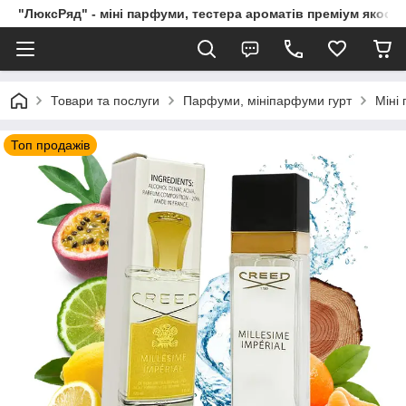
"ЛюксРяд" - міні парфуми, тестера ароматів преміум якості
Товари та послуги
Парфуми, мініпарфуми гурт
Міні
Топ продажів