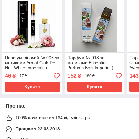
Парфум жіночий № 005 за
Парфум № 018 за
Пар
мотивами Armaf Club De
мотивами Essential
за м
Nuit White Imperiale (
Parfums Bois Imperial (
Aven
Армаф Клаб Де Нуіт Вайт
Есеншл Парфюм Бойс
Абс
46
152
143
₴
₴
77 ₴
180 ₴
Імперіал ) 12 мл ОПТ
Імперіал ) 40 МЛ ОПТ
Купити
Купити
Про нас
100% позитивних з 164 відгуків за рік
Працює з 22.08.2013