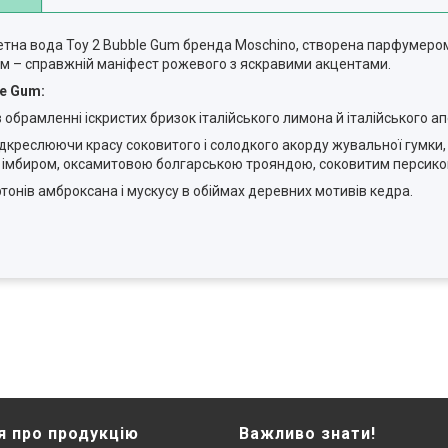
летна вода Toy 2 Bubble Gum бренда Moschino, створена парфумером 
ом – справжній маніфест рожевого з яскравими акцентами.
le Gum:
брамленні іскристих бризок італійського лимона й італійського а
дкреслюючи красу соковитого і солодкого акорду жувальної гумки, 
м імбиром, оксамитовою болгарською трояндою, соковитим персико
онів амброксана і мускусу в обіймах деревних мотивів кедра.
я про продукцію
Важливо знати!