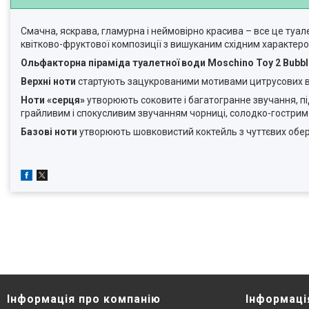
Смачна, яскрава, гламурна і неймовірно красива – все це туа
квітково-фруктової композиції з вишуканим східним характер
Ольфакторна піраміда туалетної води Moschino Toy 2 Bubb
Верхні ноти
стартують зацукрованими мотивами цитрусових в о
Ноти «серця»
утворюють соковите і багатогранне звучання, пі
грайливим і спокусливим звучанням чорниці, солодко-гостри
Базові ноти
утворюють шовковистий коктейль з чуттєвих оберт
Інформація про компанію
Інформаці