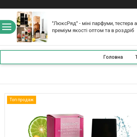
"ЛюксРяд" - міні парфуми, тестера 
преміум якості оптом та в роздріб
Головна
Топ продаж