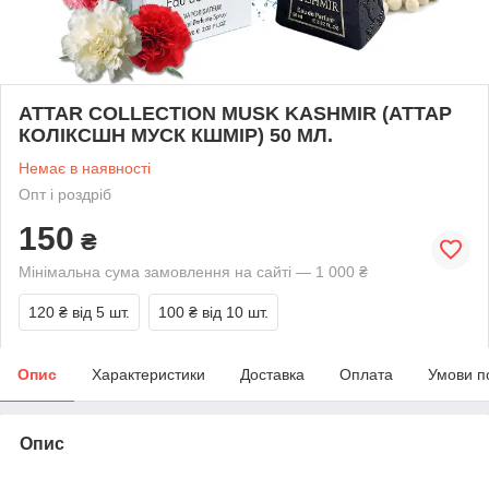
ATTAR COLLECTION MUSK KASHMIR (АТТАР
КОЛІКСШН МУСК КШМІР) 50 МЛ.
Немає в наявності
Опт і роздріб
150
₴
Мінімальна сума замовлення на сайті — 1 000 ₴
120 ₴
від 5 шт.
100 ₴
від 10 шт.
Опис
Характеристики
Доставка
Оплата
Умови п
Опис