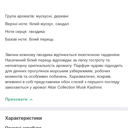
Група ароматів: мускусні, деревні
Верхні ноти: білий мускус, сандал
Ноти серця: гвоздика
Базові ноти: білий перець
Звична кожному гвоздика відтінюється екзотичною гарденією.
Насичений білий перець відповідає за легку гостроту та
неповторну оригінальність аромату. Парфум чудово підходить
для денних прогулянок морським узбережжям, робочих
моментів та особливих побачень. Харизматичні, яскраві,
впевнені в собі представники обох статей з першого погляду
закохаються у аромат Attar Collection Musk Kashmir.
Приховати
Характеристики
Основні атрибути