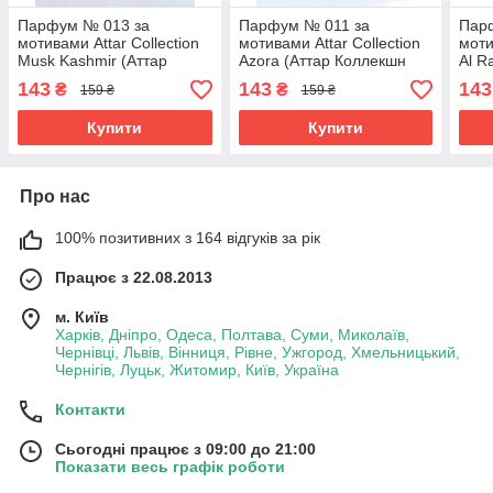
Парфум № 013 за
Парфум № 011 за
Пар
мотивами Attar Collection
мотивами Attar Collection
моти
Musk Kashmir (Аттар
Azora (Аттар Коллекшн
Al R
Коллекшн Муск Кашмир)
Азора) 65 мл
Колл
143
143
143
₴
₴
159 ₴
159 ₴
65 мл
мл
Купити
Купити
Про нас
100% позитивних з 164 відгуків за рік
Працює з 22.08.2013
м. Київ
Харків, Дніпро, Одеса, Полтава, Суми, Миколаїв,
Чернівці, Львів, Вінниця, Рівне, Ужгород, Хмельницький,
Чернігів, Луцьк, Житомир, Київ, Україна
Контакти
Сьогодні працює з 09:00 до 21:00
Показати весь графік роботи