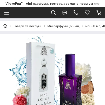
"ЛюксРяд" - міні парфуми, тестера ароматів преміум якості
Товари та послуги
Мініпарфуми (65 мл, 60 мл, 50 мл, 40