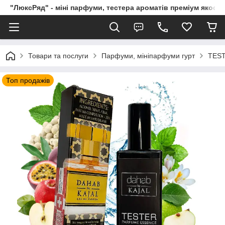
"ЛюксРяд" - міні парфуми, тестера ароматів преміум якості
Товари та послуги
Парфуми, мініпарфуми гурт
TEST
Топ продажів