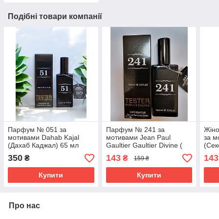
Подібні товари компанії
Парфум № 051 за
Парфум № 241 за
Жін
мотивами Dahab Kajal
мотивами Jean Paul
за м
(Дахаб Каджал) 65 мл
Gaultier Gaultier Divine (
(Сек
Жан Поль Готьє Дівін ) 65
ОПТ
350
143
143
₴
₴
159 ₴
мл ОПТ
Купити
Купити
Про нас