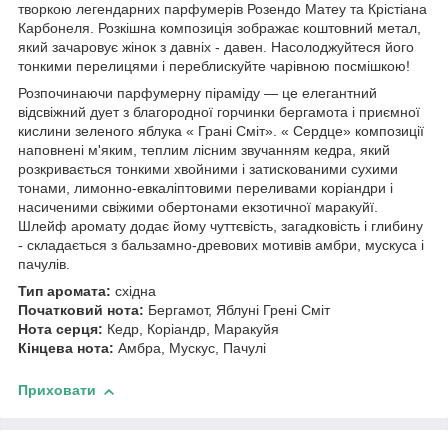
творкою легендарних парфумерів Розендо Матеу та Крістіана
Карбонеля. Розкішна композиція зображає коштовний метал,
який зачаровує жінок з давніх - давен. Насолоджуйтеся його
тонкими перелицями і переблискуйте чарівною посмішкою!
Розпочинаючи парфумерну піраміду — це елегантний
відсвіжний дует з благородної горчинки бергамота і приємної
кислини зеленого яблука « Грані Сміт». « Сердце» композиції
наповнені м'яким, теплим лісним звучанням кедра, який
розкривається тонкими хвойними і затискованими сухими
тонами, лимонно-евкаліптовими переливами коріандри і
насиченими свіжими обертонами екзотичної маракуйї.
Шлейф аромату додає йому чуттєвість, загадковість і глибину
- складається з бальзамно-древових мотивів амбри, мускуса і
пачулів.
Тип аромата:
східна
Початковий нота:
Бергамот, Яблуні Грені Сміт
Нота серця:
Кедр, Коріандр, Маракуйя
Кінцева нота:
Амбра, Мускус, Пачулі
Приховати