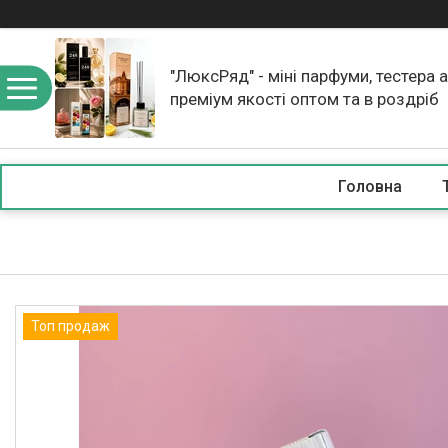
"ЛюксРяд" - міні парфуми, тестера 
преміум якості оптом та в роздріб
Головна
Топ продаж