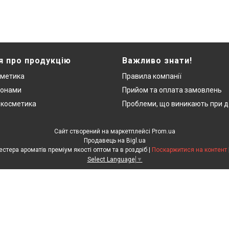
я про продукцію
Важливо знати!
сметика
Правила компанії
монами
Прийом та оплата замовлень
 косметика
Проблеми, що виникають при д
Сайт створений на маркетплейсі
Prom.ua
Продавець на Bigl.ua
"ЛюксРяд" - міні парфуми, тестера ароматів преміум якості оптом та в роздріб |
Поскаржитися на контент
Select Language
▼