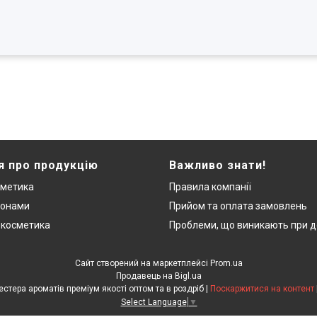
я про продукцію
Важливо знати!
сметика
Правила компанії
монами
Прийом та оплата замовлень
 косметика
Проблеми, що виникають при д
Сайт створений на маркетплейсі
Prom.ua
Продавець на Bigl.ua
"ЛюксРяд" - міні парфуми, тестера ароматів преміум якості оптом та в роздріб |
Поскаржитися на контент
Select Language
▼