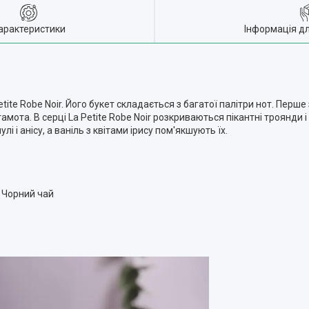
арактеристики
Інформація д
tite Robe Noir. Його букет складається з багатої палітри нот. Перш
амота. В серці La Petite Robe Noir розкриваються пікантні троянди і
і анісу, а ваніль з квітами ірису пом'якшують їх.
 Чорний чай