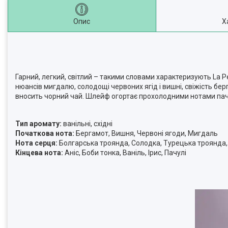
Опис
Х
Гарний, легкий, світлий – такими словами характеризують La Pe
нюансів мигдалю, солодощі червоних ягід і вишні, свіжість берг
вносить чорний чай. Шлейф огортає прохолодними нотами пачулі 
Тип аромату:
ванільні, східні
Початкова нота:
Бергамот, Вишня, Червоні ягоди, Мигдаль
Нота серця:
Болгарська троянда, Солодка, Турецька троянда,
Кінцева нота:
Аніс, Боби тонка, Ваніль, Ірис, Пачулі