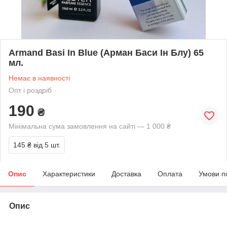
Armand Basi In Blue (Арман Баси Iн Блу) 65
мл.
Немає в наявності
Опт і роздріб
190
₴
Мінімальна сума замовлення на сайті — 1 000 ₴
145 ₴
від 5 шт.
Опис
Характеристики
Доставка
Оплата
Умови п
Опис