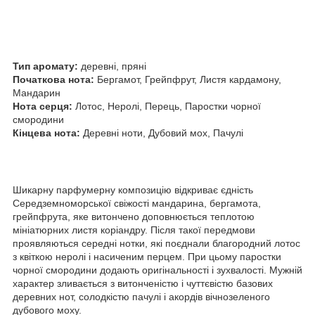
Тип аромату:
деревні, пряні
Початкова нота:
Бергамот, Грейпфрут, Листя кардамону,
Мандарин
Нота серця:
Лотос, Неролі, Перець, Паростки чорної
смородини
Кінцева нота:
Деревні ноти, Дубовий мох, Пачулі
Шикарну парфумерну композицію відкриває єдність
Середземноморської свіжості мандарина, бергамота,
грейпфрута, яке витончено доповнюється теплотою
мініатюрних листя коріандру. Після такої передмови
проявляються середні нотки, які поєднали благородний лотос
з квіткою неролі і насиченим перцем. При цьому паростки
чорної смородини додають оригінальності і зухвалості. Мужній
характер зливається з витонченістю і чуттєвістю базових
деревних нот, солодкістю пачулі і акордів вічнозеленого
дубового моху.