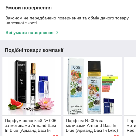
Умови повернення
Законом не передбачено повернення та обмін даного товару
належної якості
Всі умови повернення
Подібні товари компанії
Парфум чоловічий № 006
Парфюм № 005 за
Парф
за мотивами Armand Basi
мотивами Armand Basi In
моти
In Blue (Арманд Басі Ін
Blue (Арманд Басі Ін Блю)
Red 
Блю) 12 мл ОПТ
40 мл
12 