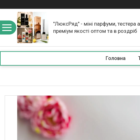
"ЛюксРяд" - міні парфуми, тестера 
преміум якості оптом та в роздріб
Головна