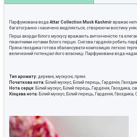
Парфумована вода
Attar Collection Musk Kashmir
вражає непе
багатогранно і насичено виділяється, створюючи воістину унік
Перші акорди білого мускусу вражають витонченістю та елега
пікантними нотами білого перцю. Снігова гарденія робить парф
Пряна гвоздика готова збалансувати композицію легкою терпк
величезний потенціал його власниці. Парфумована вода надає 
Тип аромату:
деревні, мускусні, пряні
Початкова нота:
Білий мускус, Білий перець, Гарденія, Гвозди
Нота серця:
Білий мускус, Білий перець, Гарденія, Гвоздика, 
Кінцева нота:
Білий мускус, Білий перець, Гарденія, Гвоздика,