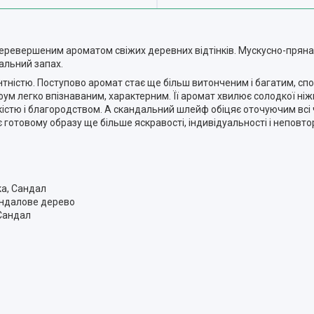
ревершеним ароматом свіжих деревних відтінків. Мускусно-пряна
альний запах.
нтністю. Поступово аромат стає ще більш витонченим і багатим, с
ум легко впізнаваним, характерним. Її аромат хвилює солодкої ніжн
істю і благородством. А скандальний шлейф обіцяє оточуючим всі 
готовому образу ще більше яскравості, індивідуальності і неповтор
ка, Сандал
сандалове дерево
 Сандал