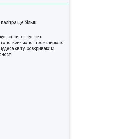
 палітра ще більш
покушаючи оточуючих
істю, крихкістю і тремтливістю.
чудеса світу, розкриваючи
ності.