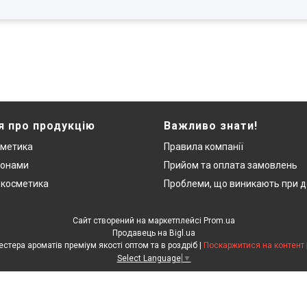
я про продукцію
Важливо знати!
сметика
Правила компанії
монами
Прийом та оплата замовлень
 косметика
Проблеми, що виникають при д
Сайт створений на маркетплейсі
Prom.ua
Продавець на Bigl.ua
"ЛюксРяд" - міні парфуми, тестера ароматів преміум якості оптом та в роздріб |
Поскаржитися на контент
Select Language
▼