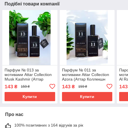
Подібні товари компанії
Парфум № 013 за
Парфум № 011 за
Пар
мотивами Attar Collection
мотивами Attar Collection
моти
Musk Kashmir (Аттар
Azora (Аттар Коллекшн
Al R
Коллекшн Муск Кашмир)
Азора) 65 мл
Колл
143
143
143
₴
₴
159 ₴
159 ₴
65 мл
мл
Купити
Купити
Про нас
100% позитивних з 164 відгуків за рік