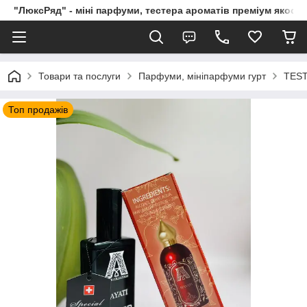
"ЛюксРяд" - міні парфуми, тестера ароматів преміум якості
Товари та послуги
Парфуми, мініпарфуми гурт
TEST
Топ продажів