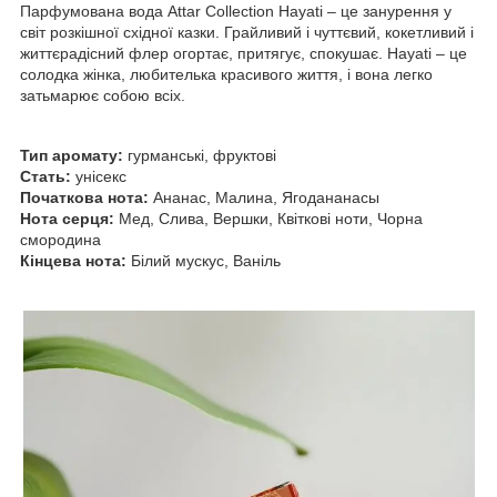
Парфумована вода Attar Collection Hayati – це занурення у
світ розкішної східної казки.
Грайливий і чуттєвий, кокетливий і
життєрадісний флер огортає, притягує, спокушає. Hayati – це
солодка жінка, любителька красивого життя, і вона легко
затьмарює собою всіх.
Тип аромату:
гурманські, фруктові
Стать:
унісекс
Початкова нота:
Ананас, Малина, Ягодананасы
Нота серця:
Мед, Слива, Вершки, Квіткові ноти, Чорна
смородина
Кінцева нота:
Білий мускус, Ваніль