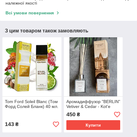
належної якості
Всі умови повернення
З цим товаром також замовляють
Tom Ford Soleil Blanc (Том
Аромадиффузор "BERLIN"
Форд Солей Бланк) 40 мл.
Vetiver & Cedar - Kot'e
450
₴
143
₴
Купити