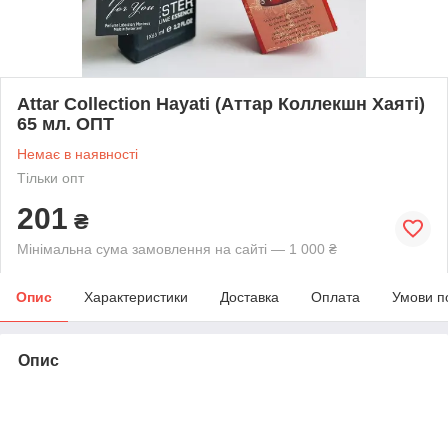
Attar Collection Hayati (Аттар Коллекшн Хаяті)
65 мл. ОПТ
Немає в наявності
Тільки опт
201
₴
Мінімальна сума замовлення на сайті — 1 000 ₴
Опис
Характеристики
Доставка
Оплата
Умови п
Опис