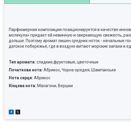
Парфюмерная композиция позиционируется в качестве иннова
молекула» придает ей невинную и сверкающую свежесть, рас
дольше. Поэтому аромат лишен средних ноток - начальные п
датское побережье, где в воздухе витают морские запахи и е
Тип аромата:
сладкие,фруктовые, цветочные
Початкова нота:
Абрикос, Чорна орхідея, Шампанське
Нота серця:
Абрикос
Кінцева нота:
Махагони, Вершки