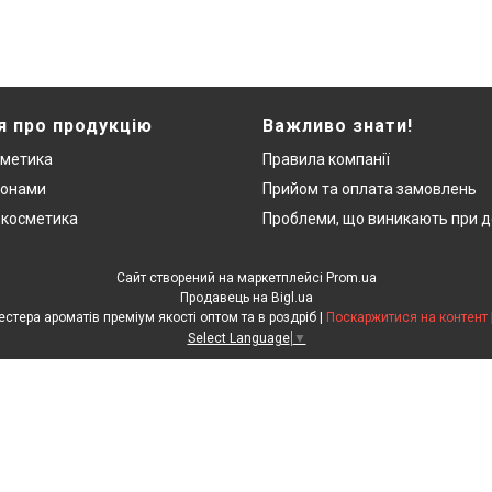
я про продукцію
Важливо знати!
сметика
Правила компанії
монами
Прийом та оплата замовлень
 косметика
Проблеми, що виникають при д
Сайт створений на маркетплейсі
Prom.ua
Продавець на Bigl.ua
"ЛюксРяд" - міні парфуми, тестера ароматів преміум якості оптом та в роздріб |
Поскаржитися на контент
Select Language
▼