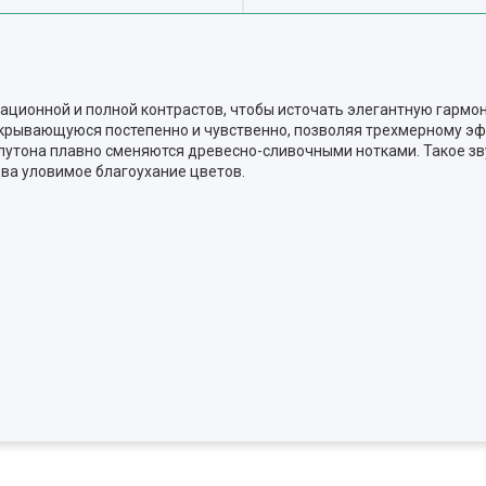
ционной и полной контрастов, чтобы источать элегантную гармо
крывающуюся постепенно и чувственно, позволяя трехмерному эф
олутона плавно сменяются древесно-сливочными нотками. Такое з
два уловимое благоухание цветов.