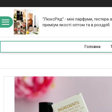
"ЛюксРяд" - міні парфуми, тестера 
преміум якості оптом та в роздріб
Головна