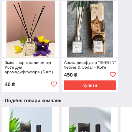
Змінні чорні палички від
Аромадиффузор "BERLIN"
Kot'e для
Vetiver & Cedar - Kot'e
аромадиффузора (5 шт.)
450
₴
40
₴
Купити
Подібні товари компанії