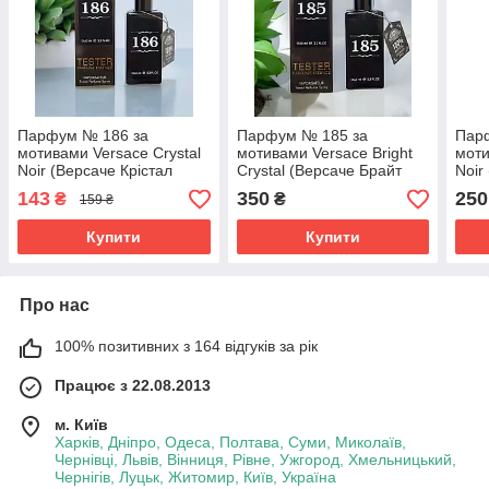
Парфум № 186 за
Парфум № 185 за
Пар
мотивами Versace Crystal
мотивами Versace Bright
моти
Noir (Версаче Крістал
Crystal (Версаче Брайт
Noir
Ноір) 65 мл
Крістал) 65 мл
Ноір
143
350
250
₴
₴
159 ₴
Купити
Купити
Про нас
100% позитивних з 164 відгуків за рік
Працює з 22.08.2013
м. Київ
Харків, Дніпро, Одеса, Полтава, Суми, Миколаїв,
Чернівці, Львів, Вінниця, Рівне, Ужгород, Хмельницький,
Чернігів, Луцьк, Житомир, Київ, Україна