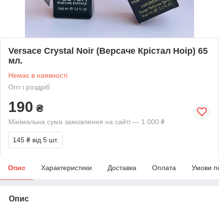
Versace Crystal Noir (Версаче Крістал Ноір) 65
мл.
Немає в наявності
Опт і роздріб
190
₴
Мінімальна сума замовлення на сайті — 1 000 ₴
145 ₴
від 5 шт.
Опис
Характеристики
Доставка
Оплата
Умови п
Опис