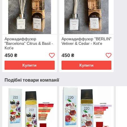
Аромадиффузор
Аромадиффузор "BERLIN"
"Barcelona" Citrus & Basil -
Vetiver & Cedar - Kot'e
Kot'e
450
450
₴
₴
Купити
Купити
Подібні товари компанії