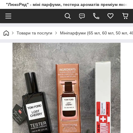
"ЛюксРяд" - міні парфуми, тестера ароматів преміум якості
Товари та послуги
Мініпарфуми (65 мл, 60 мл, 50 мл, 40