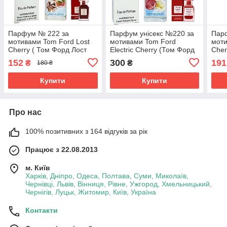
Парфум № 222 за
Парфум унісекс №220 за
Пар
мотивами Tom Ford Lost
мотивами Tom Ford
мот
Cherry ( Том Форд Лост
Electric Cherry (Том Форд
Cher
Черрі ) 40 мл ОПТ
Електрик Черрі ) 40 МЛ
Черр
152
300
191
₴
₴
180 ₴
Купити
Купити
Про нас
100% позитивних з 164 відгуків за рік
Працює з 22.08.2013
м. Київ
Харків, Дніпро, Одеса, Полтава, Суми, Миколаїв,
Чернівці, Львів, Вінниця, Рівне, Ужгород, Хмельницький,
Чернігів, Луцьк, Житомир, Київ, Україна
Контакти