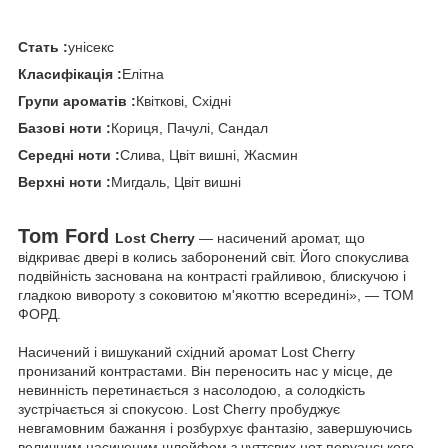
Стать :
унісекс
Класифікація :
Елітна
Групи ароматів :
Квіткові, Східні
Базові ноти :
Кориця, Пачулі, Сандал
Середні ноти :
Слива, Цвіт вишні, Жасмин
Верхні ноти :
Мигдаль, Цвіт вишні
Tom Ford
Lost Cherry
— насичений аромат, що
відкриває двері в колись заборонений світ. Його спокуслива
подвійність заснована на контрасті грайливою, блискучою і
гладкою вивороту з соковитою м'якоттю всередині», — ТОМ
ФОРД.
Насичений і вишуканий східний аромат Lost Cherry
пронизаний контрастами. Він переносить нас у місце, де
невинність перетинається з насолодою, а солодкість
зустрічається зі спокусою. Lost Cherry пробуджує
невгамовним бажання і розбурхує фантазію, завершуючись
величним насиченим шлейфом з чуттєвих нот перуанського