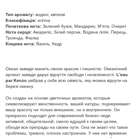
Тип аромату:
водяні, квіткові
Класифікація:
елітна
Початкова нота:
Зелений бузок, Мандарин, М'ята, Очерет
Нота серця:
Амариліс, Білий персик, Водяна лілія, Перець,
Троянда, Фіалка
Кінцева нота:
Ваніль, Кедр
Океан завжди манить своєю красою і пишністю. Океанічний
аромат завжди дарує відчуття свободи і незалежності.
L'eau
par Kenzo
увібрав у себе всю свіжість, яку можна відчути на
березі океану.
Он создан на основе цветочных ароматов, которые
символизируют женственность вашей натуры, подчеркивают
вашу красоту не только внешнюю, но и внутреннюю. Он
прекрасно подходит для современной бизнес-леди:
активной, общительной, смело идущей к своим целям,
обходя все преграды на своем пути. Она не знает что такое
проблемы, тревоги, плохое настроение. У нее нет времени