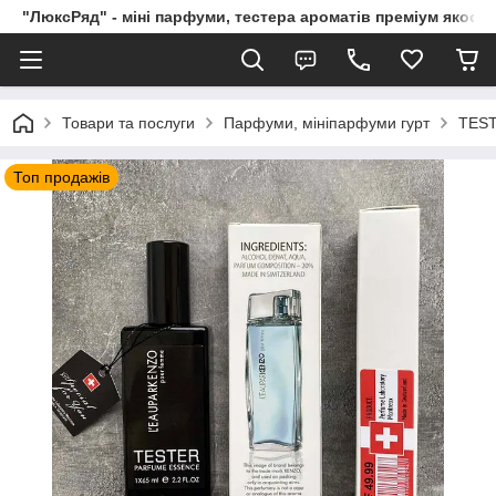
"ЛюксРяд" - міні парфуми, тестера ароматів преміум якості
Товари та послуги
Парфуми, мініпарфуми гурт
TEST
Топ продажів