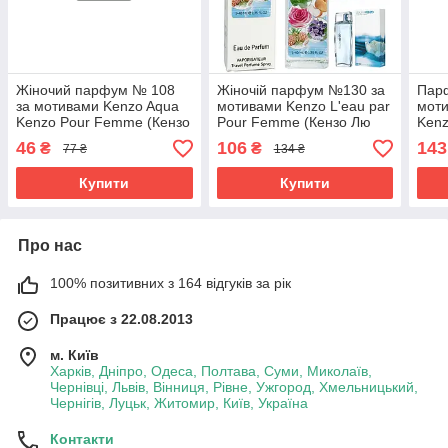
Жіночий парфум № 108
Жіночій парфум №130 за
Пар
за мотивами Kenzo Aqua
мотивами Kenzo L'eau par
моти
Kenzo Pour Femme (Кензо
Pour Femme (Кензо Лю
Kenz
Аква Кензо Пур Фемм) 12
Пар) 40 мл ОПТ
Аква
46
106
143
₴
₴
77 ₴
134 ₴
мл. ОПТ
мл
Купити
Купити
Про нас
100% позитивних з 164 відгуків за рік
Працює з 22.08.2013
м. Київ
Харків, Дніпро, Одеса, Полтава, Суми, Миколаїв,
Чернівці, Львів, Вінниця, Рівне, Ужгород, Хмельницький,
Чернігів, Луцьк, Житомир, Київ, Україна
Контакти