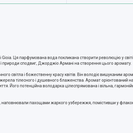
i Gioia. Ця парфумована вода покликана створити революцію у світі
ої природи сподвиг, Джорджіо Армані на створення цього аромату.
ячного світла і божественну красу квітів. Він володіє вишуканим а
– джерела тілесного і душевного блаженства. Аромат орієнтований н
иття. Його потенційна володарка цілеспрямована і вільна, гармонійн
 наповнювали пахощами жаркого узбережжя, помістивши у флакон, 