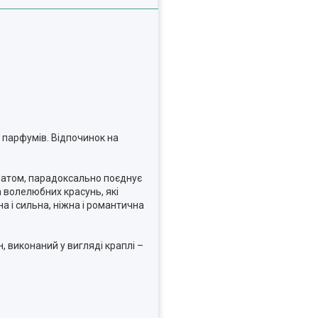
 парфумів. Відпочинок на
роматом, парадоксально поєднує
а волелюбних красунь, які
а і сильна, ніжна і романтична
виконаний у вигляді краплі –