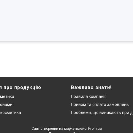
я про продукцію
Важливо знати!
сметика
Правила компанії
монами
Прийом та оплата замовлень
 косметика
Проблеми, що виникають при д
Сайт створений на маркетплейсі
Prom.ua