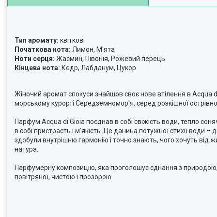
Тип аромату:
квіткові
Початкова нота:
Лимон, М'ята
Ноти серця:
Жасмин, Півонія, Рожевий перець
Кінцева нота:
Кедр, Лабданум, Цукор
Жіночий аромат спокуси знайшов своє нове втілення в Acqua d
морському курорті Середземномор'я, серед розкішної острівн
Парфум Acqua di Gioia поєднав в собі свіжість води, тепло сон
в собі пристрасть і м'якість. Це данина потужної стихії води 
здобули внутрішню гармонію і точно знають, чого хочуть від ж
натура.
Парфумерну композицію, яка проголошує єднання з природою,
повітряної, чистою і прозорою.