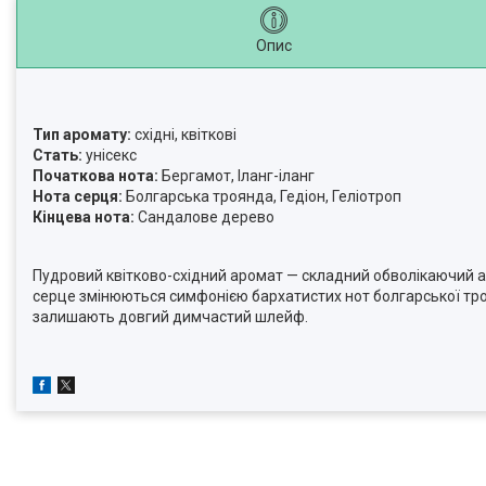
Опис
Тип аромату:
східні, квіткові
Стать:
унісекс
Початкова нота:
Бергамот, Іланг-іланг
Нота серця:
Болгарська троянда, Гедіон, Геліотроп
Кінцева нота:
Сандалове дерево
Пудровий квітково-східний аромат — складний обволікаючий ар
серце змінюються симфонією бархатистих нот болгарської троян
залишають довгий димчастий шлейф.