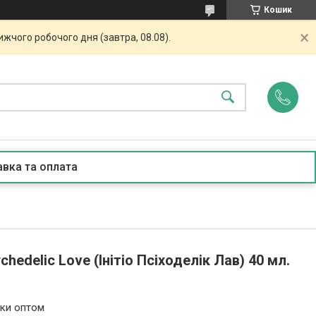
Кошик
жчого робочого дня (завтра, 08.08).
вка та оплата
ychedelic Love (Iнiтiо Псiходелік Лав) 40 мл.
ьки оптом