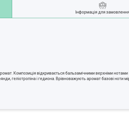
Інформація для замовленн
омат. Композиція відкривається бальзамічними верхніми нотами іла
ди, геліотропіна і гедиона. Врівноважують аромат базові ноти мір