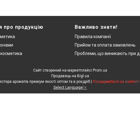
я про продукцію
Важливо знати!
сметика
Правила компанії
монами
Прийом та оплата замовлень
 косметика
Проблеми, що виникають при д
Сайт створений на маркетплейсі
Prom.ua
Продавець на Bigl.ua
"ЛюксРяд" - міні парфуми, тестера ароматів преміум якості оптом та в роздріб |
Поскаржитися на контент
Select Language
▼