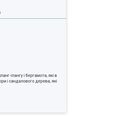
я
нг-ілангу і бергамота, які в
ри і сандалового дерева, які