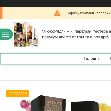
Зараз у компанії неробочи
"ЛюксРяд" - міні парфуми, тестера 
преміум якості оптом та в роздріб
Головна
Топ продаж