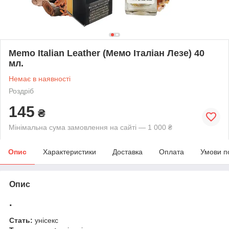
Memo Italian Leather (Мемо Італіан Лезе) 40
мл.
Немає в наявності
Роздріб
145
₴
Мінімальна сума замовлення на сайті — 1 000 ₴
Опис
Характеристики
Доставка
Оплата
Умови п
Опис
.
Стать:
унісекс