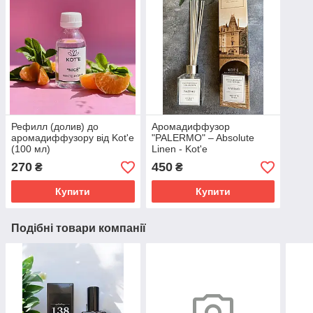
Рефилл (долив) до
Аромадиффузор
аромадиффузору від Kot'e
"PALERMO" – Absolute
(100 мл)
Linen - Kot'e
270
450
₴
₴
Купити
Купити
Подібні товари компанії