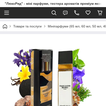
"ЛюксРяд" - міні парфуми, тестера ароматів преміум якості
Товари та послуги
Мініпарфуми (65 мл, 60 мл, 50 мл, 40