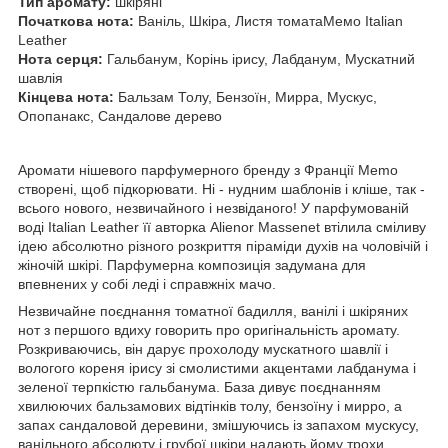
Тип аромату:
шкіряні
Початкова нота:
Ваніль, Шкіра, Листя томатаМемо Italian
Leather
Нота серця:
Гальбанум, Корінь ірису, Лабданум, Мускатний
шавлія
Кінцева нота:
Бальзам Толу, Бензоїн, Мирра, Мускус,
Опопанакс, Сандалове дерево
Аромати нішевого парфумерного бренду з Франції Memo
створені, щоб підкорювати. Ні - нудним шаблонів і кліше, так -
всього нового, незвичайного і незвіданого! У парфумованій
воді Italian Leather її авторка Alienor Massenet втілила сміливу
ідею абсолютно різного розкриття піраміди духів на чоловічій і
жіночій шкірі. Парфумерна композиція задумана для
впевнених у собі леді і справжніх мачо.
Незвичайне поєднання томатної бадилля, ванілі і шкіряних
нот з першого вдиху говорить про оригінальність аромату.
Розкриваючись, він дарує прохолоду мускатного шавлії і
вологого кореня ірису зі смолистими акцентами лабданума і
зеленої терпкістю гальбанума. База дивує поєднанням
хвилюючих бальзамових відтінків толу, бензоїну і мирро, а
запах сандаловой деревини, змішуючись із запахом мускусу,
ванільного абсолюту і грубої шкіри надають йому трохи