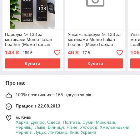
Парфум № 138 за
Унісекс парфум № 138 за
Уніс
мотивами Memo Italian
мотивами Memo Italian
мот
Leather (Мемо Італіан
Leather (Мемо Італіан
Leat
Лезе) 65 мл
Лезе) 12 мл. ОПТ
Лезе
143
46
106
₴
₴
159 ₴
77 ₴
Купити
Купити
Про нас
100% позитивних з 165 відгуків за рік
Працює з 22.08.2013
м. Київ
Харків, Дніпро, Одеса, Полтава, Суми, Миколаїв,
Чернівці, Львів, Вінниця, Рівне, Ужгород, Хмельницький,
Чернігів, Луцьк, Житомир, Київ, Україна