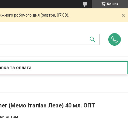
Кошик
жчого робочого дня (завтра, 07.08).
вка та оплата
ther (Мемо Італіан Лезе) 40 мл. ОПТ
ьки оптом