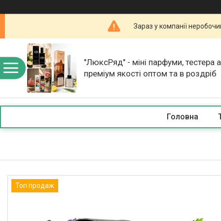
Зараз у компанії неробочи
"ЛюксРяд" - міні парфуми, тестера 
преміум якості оптом та в роздріб
Головна
Топ продаж