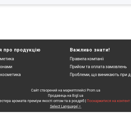
я про продукцію
Важливо знати!
сметика
Правила компанії
монами
Прийом та оплата замовлень
 косметика
Проблеми, що виникають при д
Сайт створений на маркетплейсі
Prom.ua
Продавець на Bigl.ua
"ЛюксРяд" - міні парфуми, тестера ароматів преміум якості оптом та в роздріб |
Поскаржитися на контент
Select Language
▼