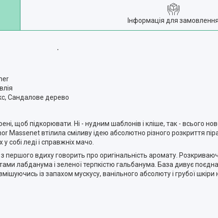
Інформація для замовленн
.
her
влія
кс, Сандалове дерево
, щоб підкорювати. Ні - нудним шаблонів і кліше, так - всього нов
enor Massenet втілила сміливу ідею абсолютно різного розкриття піра
у собі леді і справжніх мачо.
т з першого вдиху говорить про оригінальність аромату. Розкриваюч
центами лабданума і зеленої терпкістю гальбанума. База дивує поє
, змішуючись із запахом мускусу, ванільного абсолюту і грубої шкір