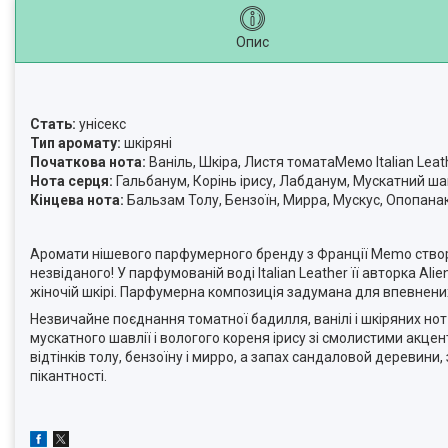
Опис
Стать:
унісекс
Тип аромату:
шкіряні
Початкова нота:
Ваніль, Шкіра, Листя томатаМемо Italian Leat
Нота серця:
Гальбанум, Корінь ірису, Лабданум, Мускатний ша
Кінцева нота:
Бальзам Толу, Бензоїн, Мирра, Мускус, Опопана
Аромати нішевого парфумерного бренду з Франції Memo створені
незвіданого! У парфумованій воді Italian Leather її авторка Ali
жіночій шкірі. Парфумерна композиція задумана для впевнених 
Незвичайне поєднання томатної бадилля, ванілі і шкіряних но
мускатного шавлії і вологого кореня ірису зі смолистими ак
відтінків толу, бензоїну і мирро, а запах сандаловой деревини
пікантності.