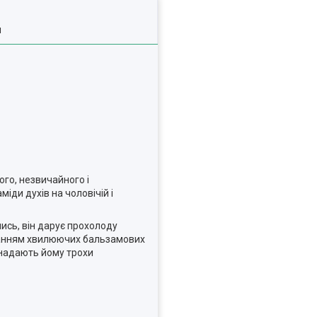
я
ого, незвичайного і
міди духів на чоловічій і
ись, він дарує прохолоду
днанням хвилюючих бальзамових
и надають йому трохи