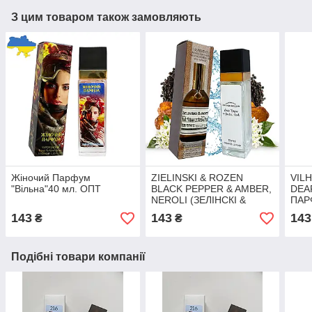
З цим товаром також замовляють
Жіночий Парфум
ZIELINSKI & ROZEN
VIL
"Вільна"40 мл. ОПТ
BLACK PEPPER & AMBER,
DEA
NEROLI (ЗЕЛІНСКІ &
ПАР
РОЗЕН БЛЕК ПЕППЕР,
40 
143
143
143
₴
₴
АМБЕР, НЕРОЛІ) 40 МЛ.
ОПТ
Подібні товари компанії