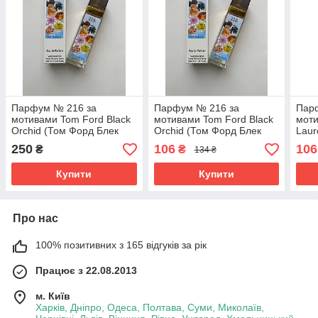
Парфум № 216 за
Парфум № 216 за
Пар
мотивами Tom Ford Black
мотивами Tom Ford Black
моти
Orchid (Том Форд Блек
Orchid (Том Форд Блек
Laur
Орхід) 40 мл
Орхід) 40 мл ОПТ
(Ів 
250
106
106
₴
₴
134 ₴
Ульт
Купити
Купити
Про нас
100% позитивних з 165 відгуків за рік
Працює з 22.08.2013
м. Київ
Харків, Дніпро, Одеса, Полтава, Суми, Миколаїв,