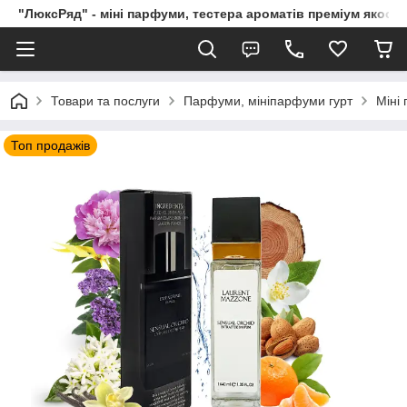
"ЛюксРяд" - міні парфуми, тестера ароматів преміум якості
Товари та послуги
Парфуми, мініпарфуми гурт
Міні
Топ продажів