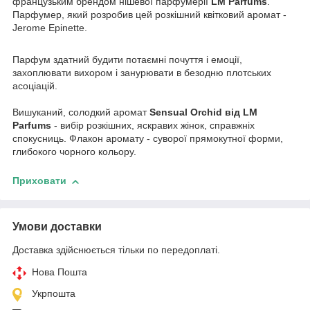
французьким брендом нішевої парфумерії
LM Parfums
.
Парфумер, який розробив цей розкішний квітковий аромат -
Jerome Epinette.
Парфум здатний будити потаємні почуття і емоції,
захоплювати вихором і занурювати в безодню плотських
асоціацій.
Вишуканий, солодкий аромат
Sensual Orchid від LM
Parfums
- вибір розкішних, яскравих жінок, справжніх
спокусниць. Флакон аромату - суворої прямокутної форми,
глибокого чорного кольору.
Приховати
Умови доставки
Доставка здійснюється тільки по передоплаті.
Нова Пошта
Укрпошта