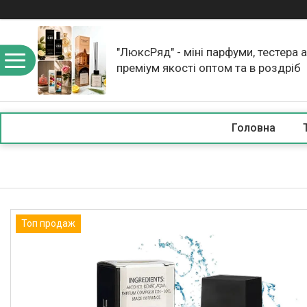
"ЛюксРяд" - міні парфуми, тестера 
преміум якості оптом та в роздріб
Головна
Топ продаж