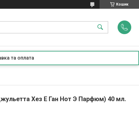
Кошик
вка та оплата
(Джульетта Хез Е Ган Нот Э Парфюм) 40 мл.