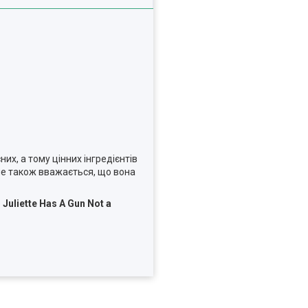
их, а тому цінних інгредієнтів
але також вважається, що вона
ю
Juliette Has A Gun Not a