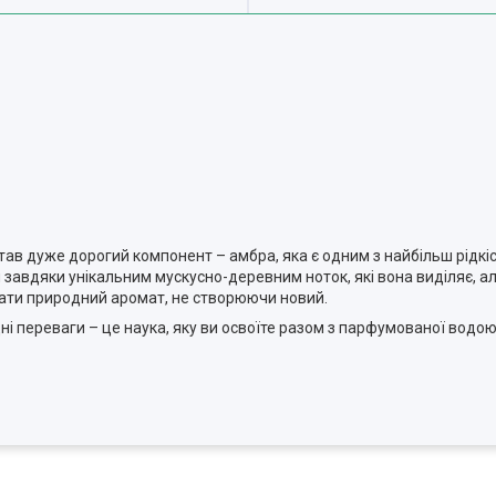
тав дуже дорогий компонент – амбра, яка є одним з найбільш рідкісн
и завдяки унікальним мускусно-деревним ноток, які вона виділяє, 
ати природний аромат, не створюючи новий.
ні переваги – це наука, яку ви освоїте разом з парфумованої водо