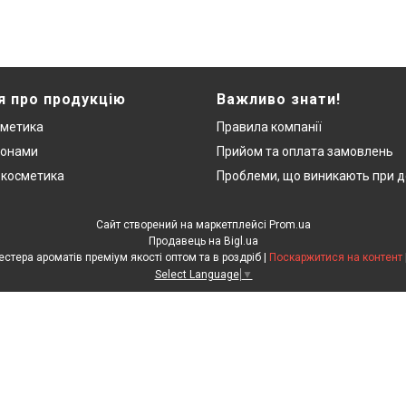
я про продукцію
Важливо знати!
сметика
Правила компанії
монами
Прийом та оплата замовлень
 косметика
Проблеми, що виникають при д
Сайт створений на маркетплейсі
Prom.ua
Продавець на Bigl.ua
"ЛюксРяд" - міні парфуми, тестера ароматів преміум якості оптом та в роздріб |
Поскаржитися на контент
Select Language
▼