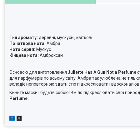
Тип аромату:
деревні, мускусні, квіткові
Початкова нота:
Амбра
Нота серця:
Мускус
Кінцева нота:
Амброксан
Основою для виготовлення
Juliette Has A Gun Not a Perfume
с
для парфумерів по всьому світу. Амбра так улюблена не тільк
володіє неповторною здатністю підкреслювати і вдосконалюв
Киньте маски і будьте собою! Вміло підкреслювати свої природ
Perfume.