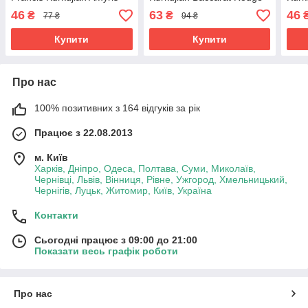
Femme (Мейсон Франсис
540 ( Куркджан Баккарат
Фран
46
63
46
₴
₴
77 ₴
94 ₴
Куркджан Амеріс Фемм)
Руж 540) 12 мл. ОПТ
12 м
12 мл. ОПТ
Купити
Купити
Про нас
100% позитивних з 164 відгуків за рік
Працює з 22.08.2013
м. Київ
Харків, Дніпро, Одеса, Полтава, Суми, Миколаїв,
Чернівці, Львів, Вінниця, Рівне, Ужгород, Хмельницький,
Чернігів, Луцьк, Житомир, Київ, Україна
Контакти
Сьогодні працює з 09:00 до 21:00
Показати весь графік роботи
Про нас