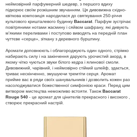
неймовірний парфумерний шедевр, з першого вдиху
підкорює своїм розкішним звучанням. Ця дивовижна східно-
квіткова композиція народилася до святкування 250-річчя
культового кришталевого будинку
Baccarat
. Парфум зустрічає
повітряними нотами жасмину і сяйвом шафрану, які дивують
м'якими переливами і поступово виводять на передній план
чуттєве «серце», зіткану з деревного бурштину.
Аромати доповнюють і облагороджують один одного, стрімко
набирають силу і на закінчення дарують урочистий акорд, в
якому чітко чуються звуки білого кедра і ялинової смоли.
Дивовижний, чарівний, і неймовірно стійкий шлейф, здається,
триває нескінченно, змушуючи тремтіти серця. Аромат
прийме вас в ряди своїх шанувальників і дозволить кожен раз
насолоджуватися божественної симфонією краси. Перед цим
витвором мистецтва неможливо встояти. Також
Baccarat
Rouge 540
- це аромат для цінителів прекрасного і високого ,
створює прекрасний настрій.