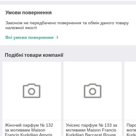
Умови повернення
Законом не передбачено повернення та обмін даного товару
належної якості
Всі умови повернення
Подібні товари компанії
Жіночий парфум № 132
Унісекс парфум № 133 за
Парф
за мотивами Maison
мотивами Maison Francis
моти
Francis Kurkdjian Amyris
Kurkdjian Baccarat Rouge
Kurk