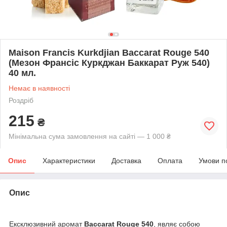
Maison Francis Kurkdjian Baccarat Rouge 540
(Мезон Франсіс Куркджан Баккарат Руж 540)
40 мл.
Немає в наявності
Роздріб
215
₴
Мінімальна сума замовлення на сайті — 1 000 ₴
Опис
Характеристики
Доставка
Оплата
Умови п
Опис
Ексклюзивний аромат
Baccarat Rouge 540
, являє собою