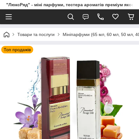
"ЛюксРяд" - міні парфуми, тестера ароматів преміум якості
Товари та послуги
Мініпарфуми (65 мл, 60 мл, 50 мл, 40
Топ продажів