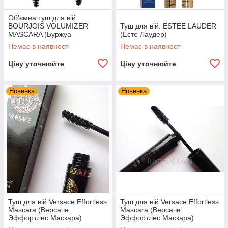
Об'ємна туш для вій
BOURJOIS VOLUMIZER
Туш для вій. ESTEE LAUDER
MASCARA (Буржуа
(Есте Лаудер)
Волюмайзер Маскара)
Немає в наявності
Немає в наявності
Ціну уточнюйте
Ціну уточнюйте
Новинка
Новинка
Туш для вій Versace Effortless
Туш для вій Versace Effortless
Mascara (Версаче
Mascara (Версаче
Эффортлес Маскара)
Эффортлес Маскара)