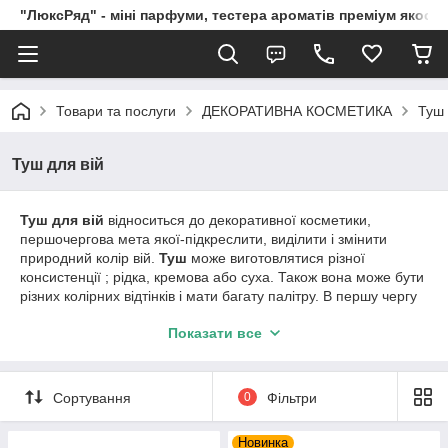
"ЛюксРяд" - міні парфуми, тестера ароматів преміум якості
Товари та послуги
ДЕКОРАТИВНА КОСМЕТИКА
Туш 
Туш для вій
Туш для вій
відноситься до декоративної косметики,
першочергова мета якої-підкреслити, виділити і змінити
природний колір вій.
Туш
може виготовлятися різної
консистенції ; рідка, кремова або суха. Також вона може бути
різних колірних відтінків і мати багату палітру. В першу чергу
туш для вій призначена збільшити довжину, форму і обсяг вій,
Показати все
тим самим підкреслюючи всю красу очей. Форма упаковки
туші бувають найрізноманітніших видів. Сама пізнавана і
популярна з них у вигляді туби. Щіточки для брасматиків
можуть бути вигнутими або прямими, в залежності від
Сортування
0
Фільтри
кінцевої мети туші потовщувати, подовжувати або
підкручувати вії. Так само вона може бути силіконової або
Новинка