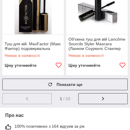
Об'ємна туш для вій Lancôme
Туш для вій. MaxFactor (Макс
Sourcils Styler Mascara
Фактор) подовжувальна
(Ланком Соуркилс Стаилер
Маскара)
Немає в наявності
Немає в наявності
Ціну уточнюйте
Ціну уточнюйте
Показати ще
1
/ 10
Про нас
100% позитивних з 164 відгуків за рік