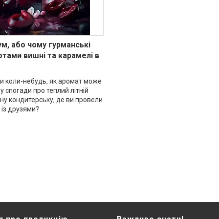
м, або чому гурманські
отами вишні та карамелі в
ви коли-небудь, як аромат може
у спогади про теплий літній
ну кондитерську, де ви провели
 із друзями?