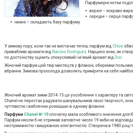
Парфумерні нотки поділ
верхні – яскраво вира
середні – серце парф
нижні – складають базу парфуму.
У зимову пору, коли так не вистачає тепла, парфум від
Chloe
обво
привабливі аромати від
Narciso Rodriguez
. Нарцисо знає, як ств
по достоїнству оцінить спокусливий і м'який аромат від
Dior
.
Жіночий парфум цей твір мистецтв у флаконі, оберемки польових 
вбрання. Зимова прохолода дозволить приміряти на себе найбіл
Жіночий аромат зими 2014-15 це уособлення її характеру та світ
Chanel не перестає радувати шанувальників своєї творчості, о
чуттєвістю і ваблячою розкішшю в одному флаконі.
Парфуми
Chanel № 19
спочатку мала особливого значення для Ко
Парфум ніколи б не отримав заповітне число 19 якби не відпові
нестриманістю і вишуканою елегантністю. Створена в 1980 році 