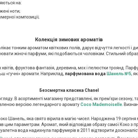
яються на:
жені ноти;
умерної композиції;
Колекція зимових ароматів
лікає тонким ароматом квіткових полів, дарує відчуття легкості і ди
орювати жіночі парфуми, які подобаються чоловікам. Стильний обр
квітів, фруктова фантазія, деревина, мох і пелюстки троянд. Парф
ьш «гучні» аромати. Наприклад,
парфумована вода
Шанель №5
, я
Безсмертна класика Chanel
огляду. В асортименті магазину представлені, як прем'єри сезону, 
новленою версією легендарного аромату
Coco Mademoiselle
. Визна
ко Шанель, яка свято вірила в магію чисел. Народжена 19 серпня
дав цим параметрам. Аромат, який відповідав образу самої Коко з п
туалетна вода надихнула парфумерів в 2011 відтворити досконаліс