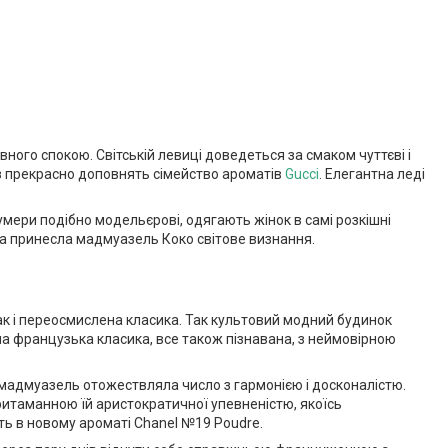
вного спокою. Світській левиці доведеться за смаком чуттєві і
аз прекрасно доповнять сімейство ароматів
Gucci
. Елегантна леді
умери подібно модельєрові, одягають жінок в самі розкішні
ка принесла мадмуазель Коко світове визнання.
так і переосмислена класика. Так культовий модний будинок
на французька класика, все також пізнавана, з неймовірною
 мадмуазель отожествляла число з гармонією і досконалістю.
ритаманною їй аристократичної упевненістю, якоїсь
ть в новому ароматі Chanel №19 Poudre.