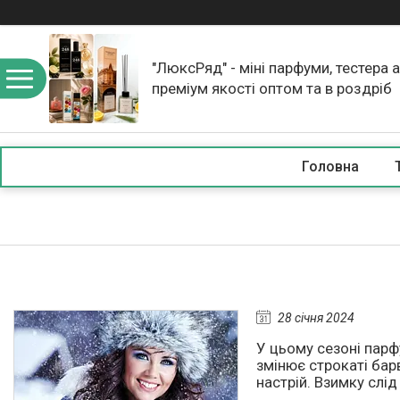
"ЛюксРяд" - міні парфуми, тестера 
преміум якості оптом та в роздріб
Головна
28 січня 2024
У цьому сезоні парф
змінює строкаті барви
настрій. Взимку слі