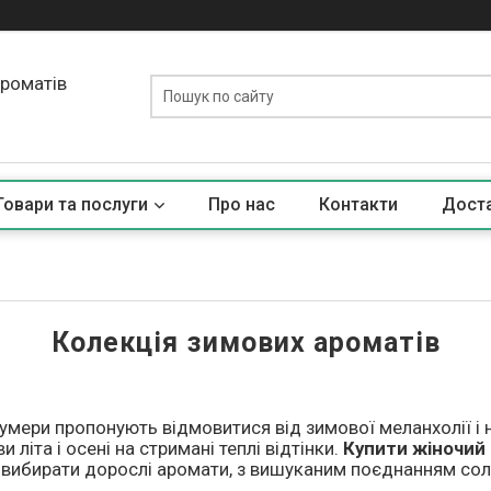
ароматів
Товари та послуги
Про нас
Контакти
Доста
Колекція зимових ароматів
умери пропонують відмовитися від зимової меланхолії і 
 літа і осені на стримані теплі відтінки.
Купити жіночий
д вибирати дорослі аромати, з вишуканим поєднанням сол