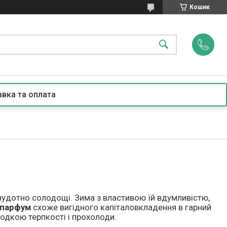
Кошик
вка та оплата
нудотно солодощі. Зима з властивою їй вдумливістю,
 парфум
схоже вигідного капіталовкладення в гарний
одкою терпкості і прохолоди.