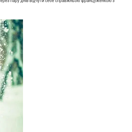
ерез пару днів відчути себе справжньою француженкою з