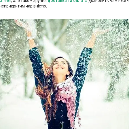
Chanel
, але також зручна
доставка та оплата
дозволить Вам вже ч
 неприкритим чарівністю.