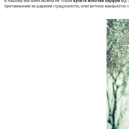
В нашому магазині можна не тільки
купити жіночий парфум
від
притаманним їм шармом і граціозністю, елегантною манірністю і