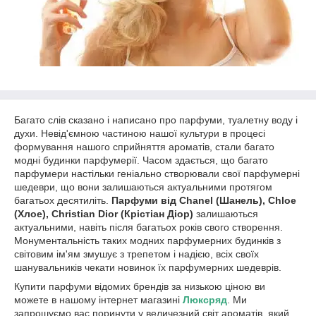
Багато слів сказано і написано про парфуми, туалетну воду і
духи. Невід'ємною частиною нашої культури в процесі
формування нашого сприйняття ароматів, стали багато
модні будинки парфумерії. Часом здається, що багато
парфумери настільки геніально створювали свої парфумерні
шедеври, що вони залишаються актуальними протягом
багатьох десятиліть.
Парфуми від Chanel (Шанель), Chloe
(Хлое), Christian Dior (Крістіан Діор)
залишаються
актуальними, навіть після багатьох років свого створення.
Монументальність таких модних парфумерних будинків з
світовим ім'ям змушує з трепетом і надією, всіх своїх
шанувальників чекати новинок їх парфумерних шедеврів.
Купити парфуми відомих брендів за низькою ціною ви
можете в нашому інтернет магазині
Люксряд
. Ми
запрошуємо вас поринути у величезний світ ароматів, який