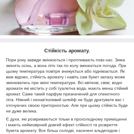
Стійкість аромату.
Пори року завжди змінюються і пропливають повз нас. Зима
змінять осінь, а вона літо так по колу змінюється погода. При
цьому температура повітря знижується або піднімається. Як
вам відомо, стійкість аромату і навіть сам букет запаху може
змінюватись при зміні температури. Всі квіткові, свіжі, водні
аромати які містить у собі туалетна вода, мають менш стійкий
аромат. Саме такий парфум призначений для спекотного
літа. Ніжний і ненав'язливий шлейф не буде дратувати вас і
оточуючих своєю приторностью. Але при цьому стійкість буде
не дуже велика.
Є духи, які розкриваються тільки в прохолодному приміщенні
і мають неймовірний довгий ефект стійкості та розкриття
букета аромату. Все більш солодкі, насичені альдегидом і