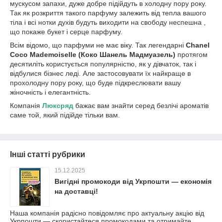
мускусом запахи, дуже добре підійдуть в холодну пору року.
Так як розкриття такого парфуму залежить від тепла вашого
тіла і всі нотки духів будуть виходити на свободу неспешна ,
що покаже букет і серце парфуму.
Всім відомо, що парфуми не має віку. Так легендарні
Chanel
Coco Mademoiselle (Коко Шанель Мадмуазель)
протягом
десятиліть користується популярністю, як у дівчаток, так і
відбулися бізнес леді. Але застосовувати їх найкраще в
прохолодну пору року, що буде підкреслювати вашу
жіночність і елегантність.
Компанія
Люксряд
бажає вам знайти серед безлічі ароматів
саме той, який підійде тільки вам.
Інші статті рубрики
15.12.2025
Вигідні промокоди від Укрпошти — економія
на доставці!
Наша компанія радісно повідомляє про актуальну акцію від
Укрпошти — скористайтеся промокодами та отримайте