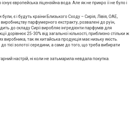
існує європейська ліцензійна вода. Але як не прикро її не було і
и, є і будуть країни Близького Сходу – Сирія, Лівія, ОАЕ,
 по виробництву парфумерного екстракту, розвалені до руїн,
одить до складу Сирії виробляє інгредієнти парфумів для
ції дорівнює 25-30% від загальної кількості, приблизно стільки ж
х виробника, так як китайська продукція має низьку якість.
до тієї золотої середини, а саме до того, що треба вибирати
рний настрій, ні коли не затьмарила невдала покупка.