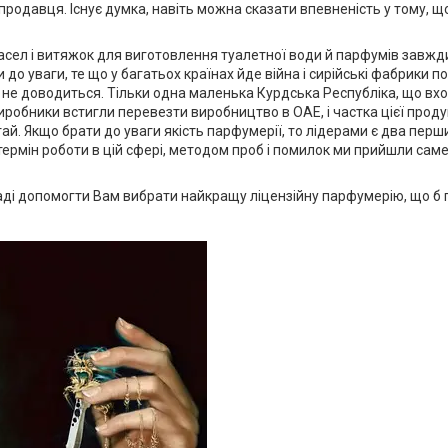
продавця. Існує думка, навіть можна сказати впевненість у тому, що 
л і витяжок для виготовлення туалетної води й парфумів завжди бул
учи до уваги, те що у багатьох країнах йде війна і сирійські фабрики
ії не доводиться. Тільки одна маленька Курдська Республіка, що вх
робники встигли перевезти виробництво в ОАЕ, і частка цієї продук
й. Якщо брати до уваги якість парфумерії, то лідерами є два перши
ермін роботи в цій сфері, методом проб і помилок ми прийшли саме 
ді допомогти Вам вибрати найкращу ліцензійну парфумерію, що б га