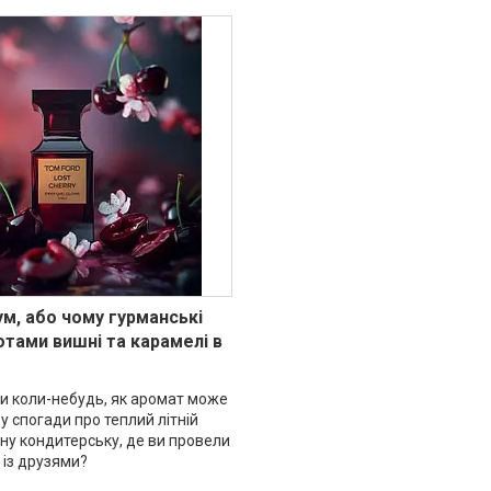
м, або чому гурманські
отами вишні та карамелі в
ви коли-небудь, як аромат може
у спогади про теплий літній
ну кондитерську, де ви провели
 із друзями?