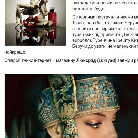
покладатися тільки на чесність 
не коли не буде.
Основними постачальниками масе
Ліван, Іран і багато інших. Бер
говорити про сирійської ліценз
турецьких підприємств. Деякі ви
виробляє Туреччина і решту Кита
Беручи до уваги, не маленький т
найкраще.
Співробітники інтернет – магазину
Люксряд (Luxryad)
завжди ра