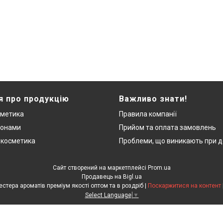
я про продукцію
Важливо знати!
сметика
Правила компанії
монами
Прийом та оплата замовлень
 косметика
Проблеми, що виникають при д
Сайт створений на маркетплейсі
Prom.ua
Продавець на Bigl.ua
"ЛюксРяд" - міні парфуми, тестера ароматів преміум якості оптом та в роздріб |
Поскаржитися на контент
Select Language
▼