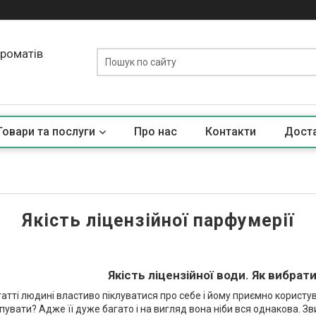
ароматів
Товари та послуги
Про нас
Контакти
Доста
Якість ліцензійної парфумерії
Якість ліцензійної води. Як вибрат
татті людині властиво піклуватися про себе і йому приємно корист
пувати? Адже її дуже багато і на вигляд вона ніби вся однакова. З