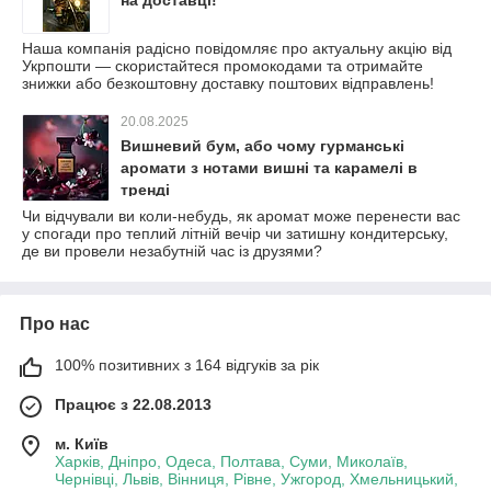
на доставці!
Наша компанія радісно повідомляє про актуальну акцію від
Укрпошти — скористайтеся промокодами та отримайте
знижки або безкоштовну доставку поштових відправлень!
20.08.2025
Вишневий бум, або чому гурманські
аромати з нотами вишні та карамелі в
тренді
Чи відчували ви коли-небудь, як аромат може перенести вас
у спогади про теплий літній вечір чи затишну кондитерську,
де ви провели незабутній час із друзями?
Про нас
100% позитивних з 164 відгуків за рік
Працює з 22.08.2013
м. Київ
Харків, Дніпро, Одеса, Полтава, Суми, Миколаїв,
Чернівці, Львів, Вінниця, Рівне, Ужгород, Хмельницький,